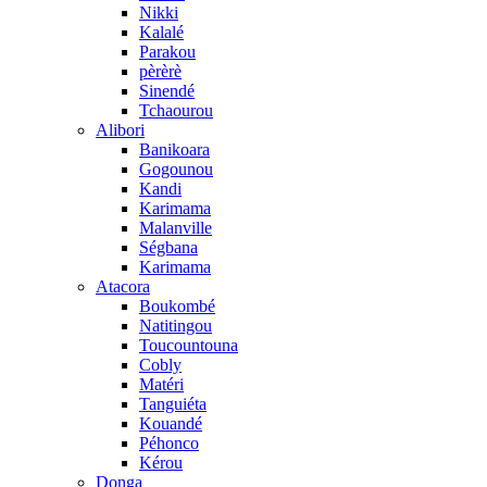
Nikki
Kalalé
Parakou
pèrèrè
Sinendé
Tchaourou
Alibori
Banikoara
Gogounou
Kandi
Karimama
Malanville
Ségbana
Karimama
Atacora
Boukombé
Natitingou
Toucountouna
Cobly
Matéri
Tanguiéta
Kouandé
Péhonco
Kérou
Donga