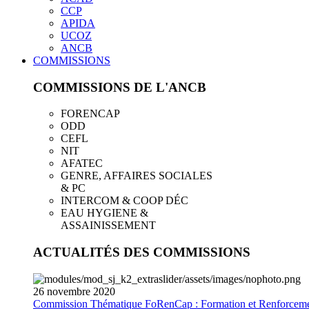
CCP
APIDA
UCOZ
ANCB
COMMISSIONS
COMMISSIONS DE L'ANCB
FORENCAP
ODD
CEFL
NIT
AFATEC
GENRE, AFFAIRES SOCIALES
& PC
INTERCOM & COOP DÉC
EAU HYGIENE &
ASSAINISSEMENT
ACTUALITÉS DES COMMISSIONS
26
novembre
2020
Commission Thématique FoRenCap : Formation et Renforceme