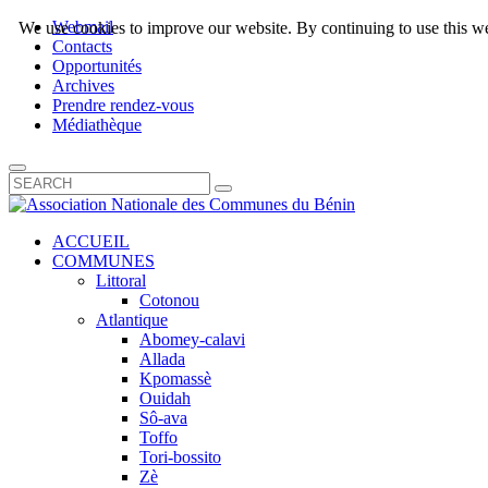
Webmail
We use cookies to improve our website. By continuing to use this we
Contacts
Opportunités
Archives
Prendre rendez-vous
Médiathèque
ACCUEIL
COMMUNES
Littoral
Cotonou
Atlantique
Abomey-calavi
Allada
Kpomassè
Ouidah
Sô-ava
Toffo
Tori-bossito
Zè