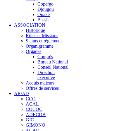
Copargo
Djougou
Ouaké
Bassila
ASSOCIATION
Historique
Rôles et Missions
Statuts et règlement
Organigramme
Organes
Congrès
Bureau National
Conseil National
Direction
exécutive
Acquis majeurs
Offres de services
AR/AD
CCO
ACAL
COCOC
ADECOB
GIC
GIMONO
ACAD