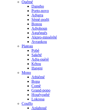
Ouémé
Dangbo
Porto-novo
Adjarra
Sèmè-podji
Bonou
Adjohoun
Aguégués
Akpro-missérété
Avrankou
Plateau
Pobè
Sakété
Adja-ouèrè
Kétou
Ifangni
Mono
Athiémé
Bopa
Comè
Grand-popo
Houéyogbé
Lokossa
Couffo
Aplahoué