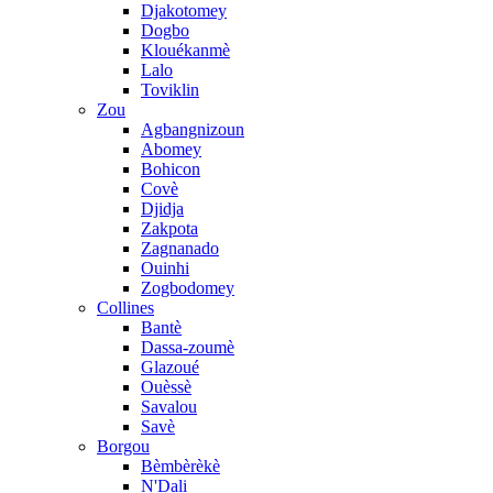
Djakotomey
Dogbo
Klouékanmè
Lalo
Toviklin
Zou
Agbangnizoun
Abomey
Bohicon
Covè
Djidja
Zakpota
Zagnanado
Ouinhi
Zogbodomey
Collines
Bantè
Dassa-zoumè
Glazoué
Ouèssè
Savalou
Savè
Borgou
Bèmbèrèkè
N'Dali