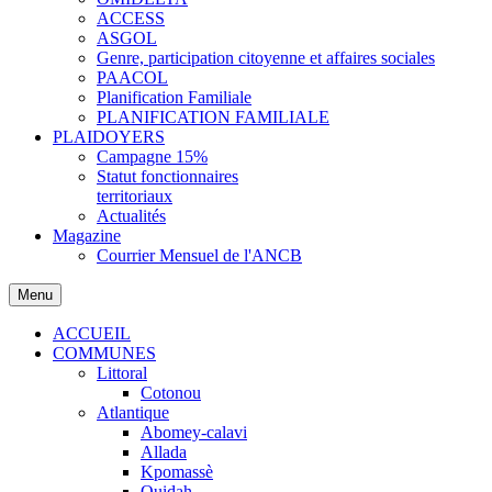
ACCESS
ASGOL
Genre, participation citoyenne et affaires sociales
PAACOL
Planification Familiale
PLANIFICATION FAMILIALE
PLAIDOYERS
Campagne 15%
Statut fonctionnaires
territoriaux
Actualités
Magazine
Courrier Mensuel de l'ANCB
Menu
ACCUEIL
COMMUNES
Littoral
Cotonou
Atlantique
Abomey-calavi
Allada
Kpomassè
Ouidah