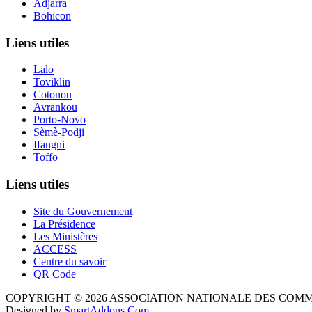
Adjarra
Bohicon
Liens utiles
Lalo
Toviklin
Cotonou
Avrankou
Porto-Novo
Sèmè-Podji
Ifangni
Toffo
Liens utiles
Site du Gouvernement
La Présidence
Les Ministères
ACCESS
Centre du savoir
QR Code
COPYRIGHT © 2026 ASSOCIATION NATIONALE DES COM
Designed by
SmartAddons.Com