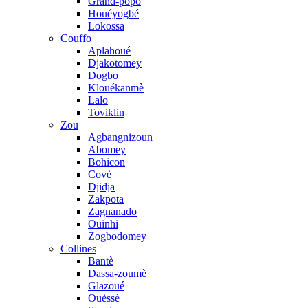
Grand-popo
Houéyogbé
Lokossa
Couffo
Aplahoué
Djakotomey
Dogbo
Klouékanmè
Lalo
Toviklin
Zou
Agbangnizoun
Abomey
Bohicon
Covè
Djidja
Zakpota
Zagnanado
Ouinhi
Zogbodomey
Collines
Bantè
Dassa-zoumè
Glazoué
Ouèssè