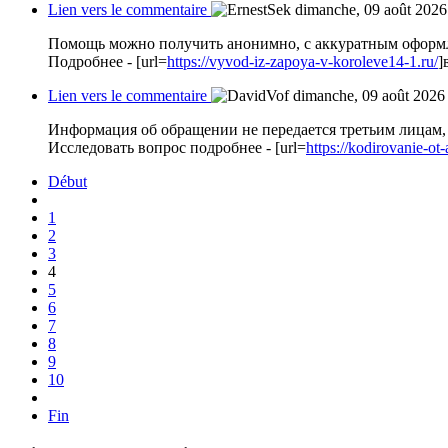
Lien vers le commentaire
dimanche, 09 août 2026
Помощь можно получить анонимно, с аккуратным оформ
Подробнее - [url=
https://vyvod-iz-zapoya-v-koroleve14-1.ru/
]
Lien vers le commentaire
dimanche, 09 août 2026
Информация об обращении не передается третьим лицам, 
Исследовать вопрос подробнее - [url=
https://kodirovanie-ot
Début
1
2
3
4
5
6
7
8
9
10
Fin