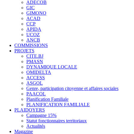
ADECOB
GIC
GIMONO
ACAD
CCP
APIDA
UCOZ
ANCB
COMMISSIONS
PROJETS
CITE.BJ
PMASN
DYNAMIQUE LOCALE
OMIDELTA
ACCESS
ASGOL
Genre, participation citoyenne et affaires sociales
PAACOL
Planification Familiale
PLANIFICATION FAMILIALE
PLAIDOYERS
Campagne 15%
Statut fonctionnaires territoriaux
Actualités
Magazine