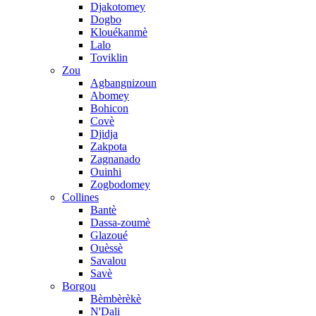
Djakotomey
Dogbo
Klouékanmè
Lalo
Toviklin
Zou
Agbangnizoun
Abomey
Bohicon
Covè
Djidja
Zakpota
Zagnanado
Ouinhi
Zogbodomey
Collines
Bantè
Dassa-zoumè
Glazoué
Ouèssè
Savalou
Savè
Borgou
Bèmbèrèkè
N'Dali