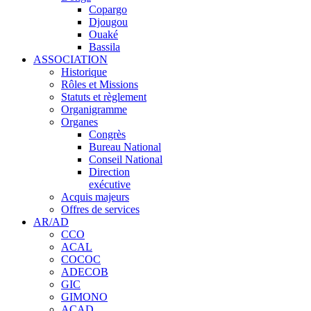
Copargo
Djougou
Ouaké
Bassila
ASSOCIATION
Historique
Rôles et Missions
Statuts et règlement
Organigramme
Organes
Congrès
Bureau National
Conseil National
Direction
exécutive
Acquis majeurs
Offres de services
AR/AD
CCO
ACAL
COCOC
ADECOB
GIC
GIMONO
ACAD