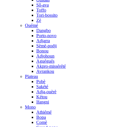
Sô-ava
Toffo
Tori-bossito
Zè
Ouémé
Dangbo
Porto-novo
Adjarra
Sèmè-podji
Bonou
Adjohoun
Aguégués
Akpro-missérété
Avrankou
Plateau
Pobè
Sakété
Adja-ouèrè
Kétou
Ifangni
Mono
Athiémé
Bopa
Comè