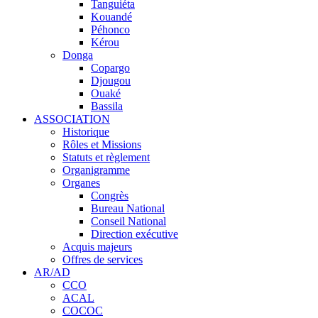
Tanguiéta
Kouandé
Péhonco
Kérou
Donga
Copargo
Djougou
Ouaké
Bassila
ASSOCIATION
Historique
Rôles et Missions
Statuts et règlement
Organigramme
Organes
Congrès
Bureau National
Conseil National
Direction exécutive
Acquis majeurs
Offres de services
AR/AD
CCO
ACAL
COCOC