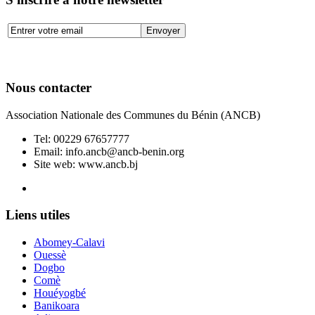
Nous contacter
Association Nationale des Communes du Bénin (ANCB)
Tel:
00229 67657777
Email:
info.ancb@ancb-benin.org
Site web: www.ancb.bj
Le nouveau siège de l'ANCB est situé à Abomey-Calavi, rue
Liens utiles
Abomey-Calavi
Ouessè
Dogbo
Comè
Houéyogbé
Banikoara