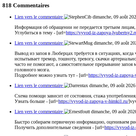
818
Commentaires
Lien vers le commentaire
dimanche, 09 août 20
Информация об обращении не передается третьим лицам, 
Углубиться в тему - [url=
https://vyvod-iz-zapoya-lyubertsy2.r
Lien vers le commentaire
dimanche, 09 août 20
Вывод из запоя в Люберцах требуется в ситуациях, когда 
испытывает тремор, тошноту, тревогу, скачки артериаль
часто не помогают, а самостоятельное прерывание запоя
головного мозга.
Подробнее можно узнать тут - [url=
https://vyvod-iz-zapoya-
Lien vers le commentaire
dimanche, 09 août 2026
Схема помощи зависит от состояния, стажа употребления
Узнать больше - [url=
https://vyvod-iz-zapoya-v-himki1.ru/
]vy
Lien vers le commentaire
dimanche, 09 août 202
Быстро собираем первичную информацию, оцениваем рис
Получить дополнительные сведения - [url=
https://vyvod-iz