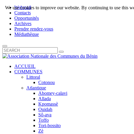
Webmail
We use cookies to improve our website. By continuing to use this we
Contacts
Opportunités
Archives
Prendre rendez-vous
Médiathèque
ACCUEIL
COMMUNES
Littoral
Cotonou
Atlantique
Abomey-calavi
Allada
Kpomassè
Ouidah
Sô-ava
Toffo
Tori-bossito
Zè