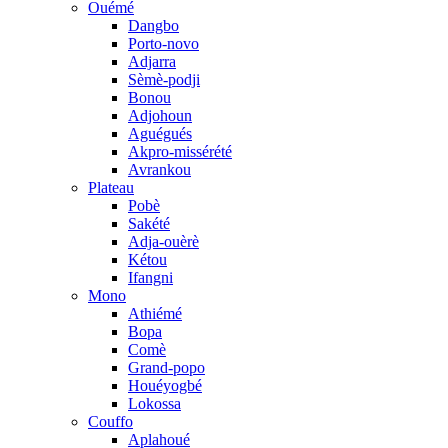
Ouémé
Dangbo
Porto-novo
Adjarra
Sèmè-podji
Bonou
Adjohoun
Aguégués
Akpro-missérété
Avrankou
Plateau
Pobè
Sakété
Adja-ouèrè
Kétou
Ifangni
Mono
Athiémé
Bopa
Comè
Grand-popo
Houéyogbé
Lokossa
Couffo
Aplahoué