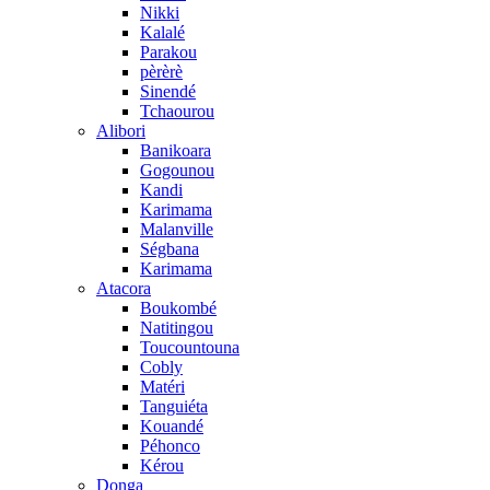
Nikki
Kalalé
Parakou
pèrèrè
Sinendé
Tchaourou
Alibori
Banikoara
Gogounou
Kandi
Karimama
Malanville
Ségbana
Karimama
Atacora
Boukombé
Natitingou
Toucountouna
Cobly
Matéri
Tanguiéta
Kouandé
Péhonco
Kérou
Donga