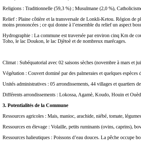
Religions : Traditionnelle (59,3 %) ; Musulmane (2,0 %), Catholicism
Relief : Plaine côtière et la transversale de Lonkli-Ketou. Région de 
moins prononcées ; ce qui donne à l’ensemble du relief un aspect boss
Hydrographie : La commune est traversée par environ cinq Km de cours
Toho, le lac Doukon, le lac Djètoè et de nombreux marécages.
Climat : Subéquatorial avec 02 saisons sèches (novembre à mars et juill
Végétation : Couvert dominé par des palmeraies et quelques espèces d
Unités administratives : 05 arrondissements, 44 villages et quartiers de
Différents arrondissements : Lokossa, Agamè, Koudo, Houin et Ou
3. Potentialités de la Commune
Ressources agricoles : Mais, manioc, arachide, niébé, tomate, légumes
Ressources en élevage : Volaille, petits ruminants (ovins, caprins), bo
Ressources halieutiques : Poissons d’eau douces. La pêche occupe bo