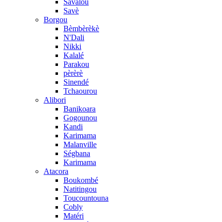
Savalou
Savè
Borgou
Bèmbèrèkè
N'Dali
Nikki
Kalalé
Parakou
pèrèrè
Sinendé
Tchaourou
Alibori
Banikoara
Gogounou
Kandi
Karimama
Malanville
Ségbana
Karimama
Atacora
Boukombé
Natitingou
Toucountouna
Cobly
Matéri