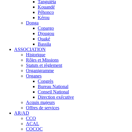
Tanguiéta
Kouandé
Péhonco
Kérou
Donga
Copargo
Djougou
Ouaké
Bassila
ASSOCIATION
Historique
Rôles et Missions
Statuts et règlement
Organigramme
Organes
Congrès
Bureau National
Conseil National
Direction exécutive
Acquis majeurs
Offres de services
AR/AD
CCO
ACAL
COCOC