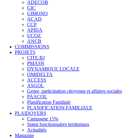
ADECOB
GIC
GIMONO
ACAD
CCP
APIDA
UCOZ
ANCB
COMMISSIONS
PROJETS
CITE.BJ
PMASN
DYNAMIQUE LOCALE
OMIDELTA
ACCESS
ASGOL
Genre, participation citoyenne et affaires sociales
PAACOL
Planification Familiale
PLANIFICATION FAMILIALE
PLAIDOYERS
Campagne 15%
Statut fonctionnaires territoriaux
Actualités
Magazine