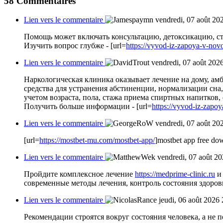
58
Commentaires
Lien vers le commentaire
vendredi, 07 août 20
Помощь может включать консультацию, детоксикацию, ст
Изучить вопрос глубже - [url=
https://vyvod-iz-zapoya-v-novo
Lien vers le commentaire
vendredi, 07 août 202
Наркологическая клиника оказывает лечение на дому, амб
средства для устранения абстиненции, нормализации сна
учетом возраста, пола, стажа приема спиртных напитков,
Получить больше информации - [url=
https://vyvod-iz-zapoy
Lien vers le commentaire
vendredi, 07 août 20
[url=
https://mostbet-mu.com/mostbet-app/
]mostbet app free dow
Lien vers le commentaire
vendredi, 07 août 2
Пройдите комплексное лечение
https://medprime-clinic.ru
и 
современные методы лечения, контроль состояния здоро
Lien vers le commentaire
jeudi, 06 août 2026
Рекомендации строятся вокруг состояния человека, а не 