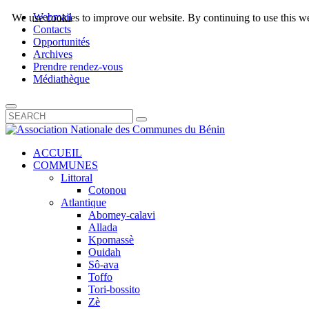
Webmail
We use cookies to improve our website. By continuing to use this we
Contacts
Opportunités
Archives
Prendre rendez-vous
Médiathèque
ACCUEIL
COMMUNES
Littoral
Cotonou
Atlantique
Abomey-calavi
Allada
Kpomassè
Ouidah
Sô-ava
Toffo
Tori-bossito
Zè