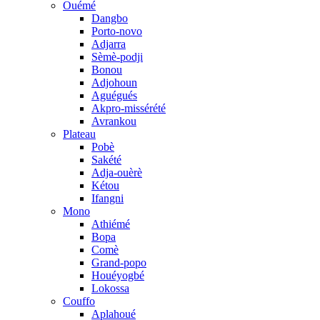
Ouémé
Dangbo
Porto-novo
Adjarra
Sèmè-podji
Bonou
Adjohoun
Aguégués
Akpro-missérété
Avrankou
Plateau
Pobè
Sakété
Adja-ouèrè
Kétou
Ifangni
Mono
Athiémé
Bopa
Comè
Grand-popo
Houéyogbé
Lokossa
Couffo
Aplahoué