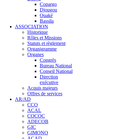
Copargo
Djougou
Ouaké
Bassila
ASSOCIATION
Historique
Rôles et Missions
Statuts et règlement
Organigramme
Organes
Congrès
Bureau National
Conseil National
Direction
exécutive
Acquis majeurs
Offres de services
AR/AD
CCO
ACAL
COCOC
ADECOB
GIC
GIMONO
ACAD