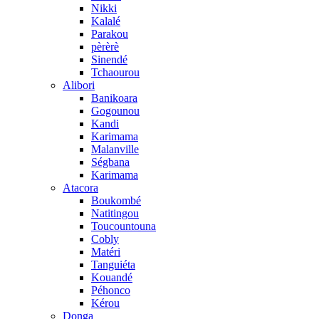
Nikki
Kalalé
Parakou
pèrèrè
Sinendé
Tchaourou
Alibori
Banikoara
Gogounou
Kandi
Karimama
Malanville
Ségbana
Karimama
Atacora
Boukombé
Natitingou
Toucountouna
Cobly
Matéri
Tanguiéta
Kouandé
Péhonco
Kérou
Donga