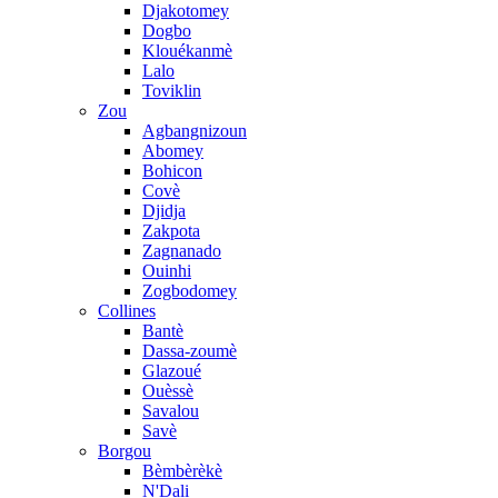
Djakotomey
Dogbo
Klouékanmè
Lalo
Toviklin
Zou
Agbangnizoun
Abomey
Bohicon
Covè
Djidja
Zakpota
Zagnanado
Ouinhi
Zogbodomey
Collines
Bantè
Dassa-zoumè
Glazoué
Ouèssè
Savalou
Savè
Borgou
Bèmbèrèkè
N'Dali