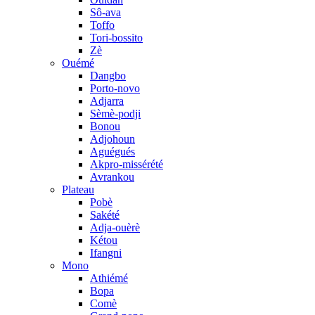
Sô-ava
Toffo
Tori-bossito
Zè
Ouémé
Dangbo
Porto-novo
Adjarra
Sèmè-podji
Bonou
Adjohoun
Aguégués
Akpro-missérété
Avrankou
Plateau
Pobè
Sakété
Adja-ouèrè
Kétou
Ifangni
Mono
Athiémé
Bopa
Comè