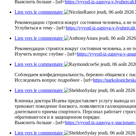
Выяснить больше - [url=
https://vyvod-iz-zapoya-v-lyubercah1
Lien vers le commentaire
jeudi, 06 août 2026
Рекомендации строятся вокруг состояния человека, а не 
Углубиться в тему - [url=
https://vyvod-iz-zapoya-v-lyubercah
Lien vers le commentaire
jeudi, 06 août 202
Рекомендации строятся вокруг состояния человека, а не 
Изучить вопрос глубже - [url=
https://vyvod-iz-zapoya-v-anap
Lien vers le commentaire
jeudi, 06 août 202
Соблюдаем конфиденциальность, бережно общаемся с пац
Исследовать вопрос подробнее - [url=
https://narkologiches
Lien vers le commentaire
jeudi, 06 août 2026
Клиника доктора Исаева предоставляет услугу вывода из
тревожит поведение близкого, появляются галлюцинации,
длительного приема спиртного. Персонал работает строг
обратившегося и в защищенном порядке.
Выяснить больше - [url=
https://vyvod-iz-zapoya-v-stacionar
Lien vers le commentaire
jeudi, 06 août 2026