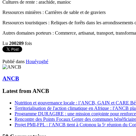
Cultures de rente : arachide, manioc
Ressources minières : Carrières de sable et de graviers
Ressources touristiques : Reliques de forêts dans les arrondissement
Autres domaines porteurs : Commerce, artisanat, transport, transforma
Lu
200289
fois
Publié dans
Houéyogbé
ANCB
Latest from ANCB
Nutrition et gouvernance locale : l’ANCB, GAIN et CARE Bénin 
Territorialisation de l'action climatique en Afrique : l'ANCB pla
Programme DURAGIRE : une mission conjointe pour renforcer
Rencontre des Points Focaux Genre des communes bénéficia
Projet PMI-FPL : l’ANCB tient à Cotonou la 5ᵉ réunion du Com