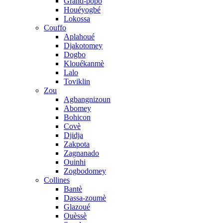
Grand-popo
Houéyogbé
Lokossa
Couffo
Aplahoué
Djakotomey
Dogbo
Klouékanmè
Lalo
Toviklin
Zou
Agbangnizoun
Abomey
Bohicon
Covè
Djidja
Zakpota
Zagnanado
Ouinhi
Zogbodomey
Collines
Bantè
Dassa-zoumè
Glazoué
Ouèssè