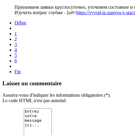
Принимаем заявки круглосуточно, уточняем состояние и
Изучить вопрос глубже - [url=
https://vyvod-iz-zapoya-v-sta
Début
1
2
3
4
5
6
Fin
Laissez un commentaire
Assurez-vous d'indiquer les informations obligatoires (*).
Le code HTML n'est pas autorisé.