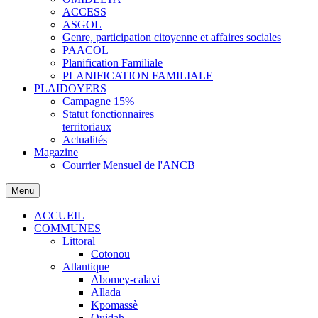
ACCESS
ASGOL
Genre, participation citoyenne et affaires sociales
PAACOL
Planification Familiale
PLANIFICATION FAMILIALE
PLAIDOYERS
Campagne 15%
Statut fonctionnaires
territoriaux
Actualités
Magazine
Courrier Mensuel de l'ANCB
Menu
ACCUEIL
COMMUNES
Littoral
Cotonou
Atlantique
Abomey-calavi
Allada
Kpomassè
Ouidah