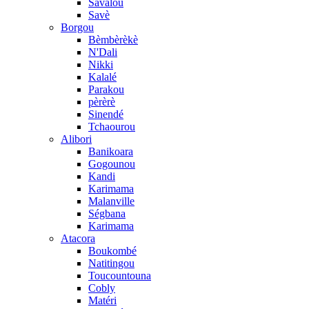
Savalou
Savè
Borgou
Bèmbèrèkè
N'Dali
Nikki
Kalalé
Parakou
pèrèrè
Sinendé
Tchaourou
Alibori
Banikoara
Gogounou
Kandi
Karimama
Malanville
Ségbana
Karimama
Atacora
Boukombé
Natitingou
Toucountouna
Cobly
Matéri