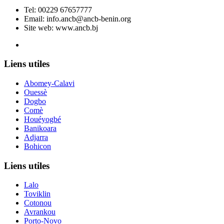
Tel:
00229 67657777
Email:
info.ancb@ancb-benin.org
Site web: www.ancb.bj
Le nouveau siège de l'ANCB est situé à Abomey-Calavi, rue
Liens utiles
Abomey-Calavi
Ouessè
Dogbo
Comè
Houéyogbé
Banikoara
Adjarra
Bohicon
Liens utiles
Lalo
Toviklin
Cotonou
Avrankou
Porto-Novo