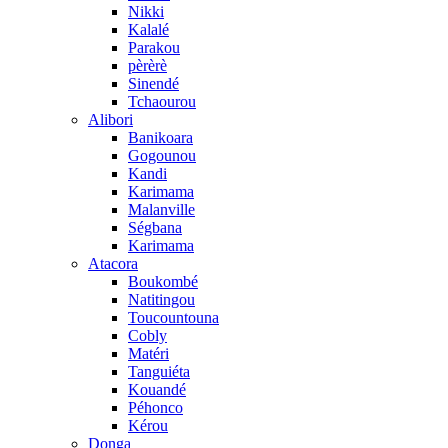
Nikki
Kalalé
Parakou
pèrèrè
Sinendé
Tchaourou
Alibori
Banikoara
Gogounou
Kandi
Karimama
Malanville
Ségbana
Karimama
Atacora
Boukombé
Natitingou
Toucountouna
Cobly
Matéri
Tanguiéta
Kouandé
Péhonco
Kérou
Donga