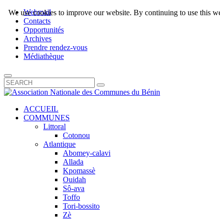
Webmail
We use cookies to improve our website. By continuing to use this we
Contacts
Opportunités
Archives
Prendre rendez-vous
Médiathèque
ACCUEIL
COMMUNES
Littoral
Cotonou
Atlantique
Abomey-calavi
Allada
Kpomassè
Ouidah
Sô-ava
Toffo
Tori-bossito
Zè