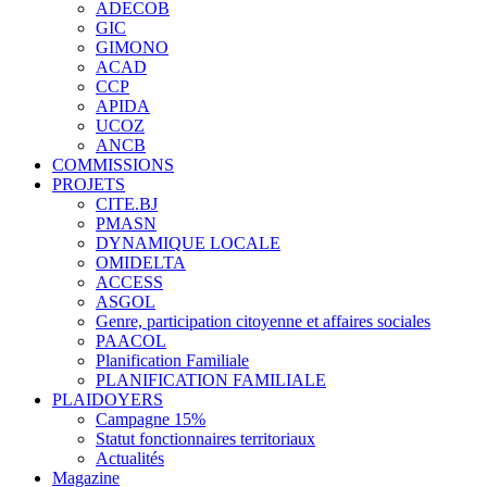
ADECOB
GIC
GIMONO
ACAD
CCP
APIDA
UCOZ
ANCB
COMMISSIONS
PROJETS
CITE.BJ
PMASN
DYNAMIQUE LOCALE
OMIDELTA
ACCESS
ASGOL
Genre, participation citoyenne et affaires sociales
PAACOL
Planification Familiale
PLANIFICATION FAMILIALE
PLAIDOYERS
Campagne 15%
Statut fonctionnaires territoriaux
Actualités
Magazine