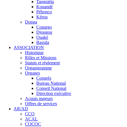
Tanguiéta
Kouandé
Péhonco
Kérou
Donga
Copargo
Djougou
Ouaké
Bassila
ASSOCIATION
Historique
Rôles et Missions
Statuts et règlement
Organigramme
Organes
Congrès
Bureau National
Conseil National
Direction exécutive
Acquis majeurs
Offres de services
AR/AD
CCO
ACAL
COCOC