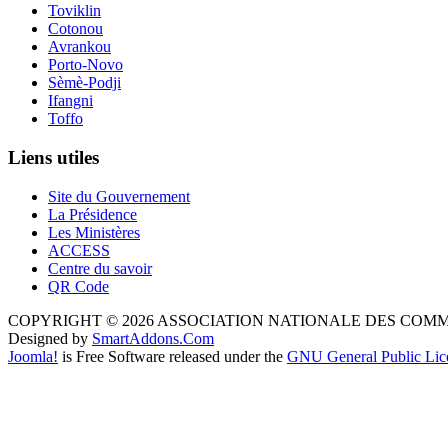
Toviklin
Cotonou
Avrankou
Porto-Novo
Sèmè-Podji
Ifangni
Toffo
Liens utiles
Site du Gouvernement
La Présidence
Les Ministères
ACCESS
Centre du savoir
QR Code
COPYRIGHT © 2026 ASSOCIATION NATIONALE DES COM
Designed by
SmartAddons.Com
Joomla!
is Free Software released under the
GNU General Public Lic