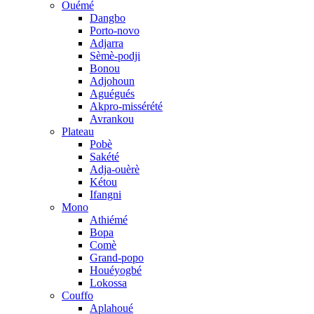
Ouémé
Dangbo
Porto-novo
Adjarra
Sèmè-podji
Bonou
Adjohoun
Aguégués
Akpro-missérété
Avrankou
Plateau
Pobè
Sakété
Adja-ouèrè
Kétou
Ifangni
Mono
Athiémé
Bopa
Comè
Grand-popo
Houéyogbé
Lokossa
Couffo
Aplahoué