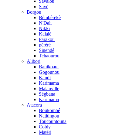
Savalou
Savè
Borgou
Bèmbèrèkè
N'Dali
Nikki
Kalalé
Parakou
pèrèrè
Sinendé
Tchaourou
Alibori
Banikoara
Gogounou
Kandi
Karimama
Malanville
Ségbana
Karimama
Atacora
Boukombé
Natitingou
Toucountouna
Cobly
Matéri