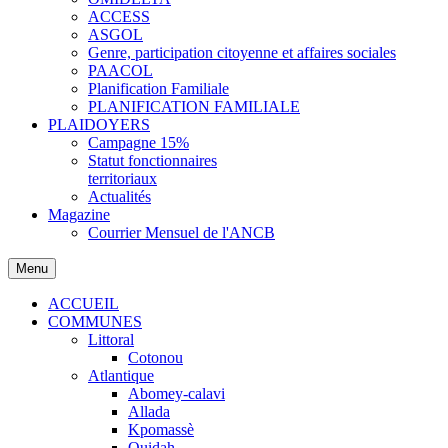
ACCESS
ASGOL
Genre, participation citoyenne et affaires sociales
PAACOL
Planification Familiale
PLANIFICATION FAMILIALE
PLAIDOYERS
Campagne 15%
Statut fonctionnaires
territoriaux
Actualités
Magazine
Courrier Mensuel de l'ANCB
Menu
ACCUEIL
COMMUNES
Littoral
Cotonou
Atlantique
Abomey-calavi
Allada
Kpomassè
Ouidah