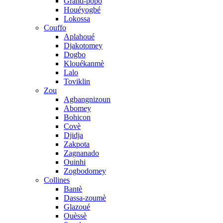
Grand-popo
Houéyogbé
Lokossa
Couffo
Aplahoué
Djakotomey
Dogbo
Klouékanmè
Lalo
Toviklin
Zou
Agbangnizoun
Abomey
Bohicon
Covè
Djidja
Zakpota
Zagnanado
Ouinhi
Zogbodomey
Collines
Bantè
Dassa-zoumè
Glazoué
Ouèssè