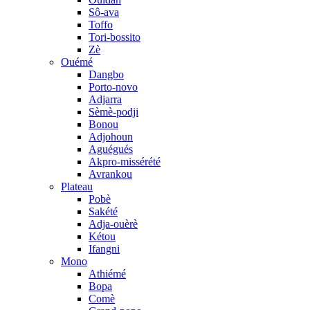
Sô-ava
Toffo
Tori-bossito
Zè
Ouémé
Dangbo
Porto-novo
Adjarra
Sèmè-podji
Bonou
Adjohoun
Aguégués
Akpro-missérété
Avrankou
Plateau
Pobè
Sakété
Adja-ouèrè
Kétou
Ifangni
Mono
Athiémé
Bopa
Comè