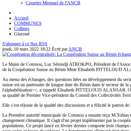
Courrier Mensuel de l'ANCB
Accueil
COMMUNES
Collines
Glazoué
S'abonner à ce flux RSS
jeudi, 10 mars 2022 18:22
Écrit par
ANCB
Le Maire de Cotonou, Luc Sètondji ATROKPO, Président de l'Associa
de la Coopération Suisse au Bénin Mme Elisabeth PITTELOUD ALAN
Au menu des échanges, des questions liées au développement du secteur
suisse est un partenaire de longue date du Bénin dans le secteur de l
l'alphabétisation>>, a rappelé Elisabeth PITTELOUD ALANSAR. Outre 
sa qualité de Premier Vice-président du Conseil des Collectivités Terr
Elle s’est réjouie de la qualité des discussions et a félicité le patron
La Première autorité municipale de Cotonou a ensuite reçu M.Tobi
changement climatique. Il s'agit d'un projet implémenter par la coopér
populations. Ce projet lancé en février dernier comporte trois champs 
eaux usées et boues de vidange. Le fonctionnaire allemand était donc 