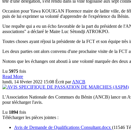
tête d'une délégation, s'est rendu dans la ville togolaise aux sept colli
Occasion pour Yawa KOUIGAN Florence maire de ladite ville, de félici
puis de lui exprimer sa volonté d'apprendre de l'expérience du Bénin.
Une requête qui a eu un écho favorable de la part du président de l'
associations" a déclaré le Maire Luc Sètondji ATROKPO.
Toutes choses ayant réjoui la présidente de la FCT et son équipe très 
Les deux parties ont alors convenu d'une prochaine visite de la FCT a
Notons que les échanges ont abouti à une volonté marquée des deux as
Lu
5975
fois
Read More
lundi, 14 février 2022 15:08
Écrit par
ANCB
L'Association Nationale des Commues du Bénin (ANCB) lance un Avis
pour téécharger l'avis.
Lu
1894
fois
Télécharger les pièces jointes :
Avis de Demande de Qualifications Consultant.docx
(11546 Té