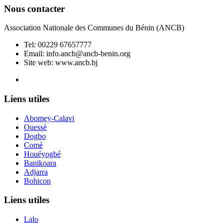
Nous contacter
Association Nationale des Communes du Bénin (ANCB)
Tel:
00229 67657777
Email:
info.ancb@ancb-benin.org
Site web: www.ancb.bj
Le nouveau siège de l'ANCB est situé à Abomey-Calavi, rue
Liens utiles
Abomey-Calavi
Ouessè
Dogbo
Comè
Houéyogbé
Banikoara
Adjarra
Bohicon
Liens utiles
Lalo