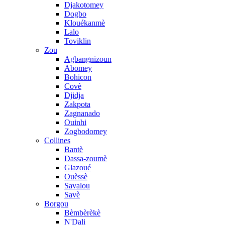
Djakotomey
Dogbo
Klouékanmè
Lalo
Toviklin
Zou
Agbangnizoun
Abomey
Bohicon
Covè
Djidja
Zakpota
Zagnanado
Ouinhi
Zogbodomey
Collines
Bantè
Dassa-zoumè
Glazoué
Ouèssè
Savalou
Savè
Borgou
Bèmbèrèkè
N'Dali