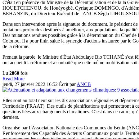
C'était en présence du Ministre de la Décentralisation et de la
HOUETCHENOU, de Houéyogbé, Cyriaque DOMINGO, d'Athiémé, Sat
BEHANZIN, du Directeur Exécutif de l'ANCB Sègla LIHOUSSOU et de
Dans son intervention après la signature du document, le président de
mutations profondes destinées à améliorer, aux populations, la qualit
Des mutations rendues possibles grâce à la détermination du Chef de 
Cotonou. Il a pour finir, salué la synergie d'actions instaurée par l
de la réforme.
Prenant la parole, le Ministre d'État Abdoulaye Bio TCHANÉ s'est félic
ont accueilli la réforme et a souhaité que cette même mobilisation soi
Lu
2860
fois
Read More
jeudi, 27 janvier 2022 16:52
Écrit par
ANCB
Elles sont au total neuf sur les dix associations régionales et dépar
Territoriale (FRAAT). Des outils de planifications qui permettront à
questions liées aux changements climatiques. C’est dans ce cadre, qu’u
derniers.
Organisé par l’Association Nationale des Communes du Bénin (ANCB) 
Renforcement des Capacités des Acteurs Communaux pour la Territori
regroupement les cadres techniques des associations des communes des 