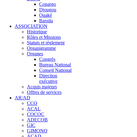
Copargo
Djougou
Ouaké
Bassila
ASSOCIATION
Historique
Rôles et Missions
Statuts et règlement
Organigramme
Organes
Congrès
Bureau National
Conseil National
Direction
exécutive
Acquis majeurs
Offres de services
AR/AD
CCO
ACAL
COCOC
ADECOB
GIC
GIMONO
ACAD