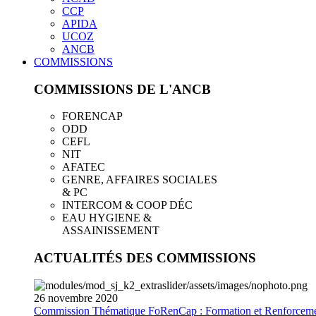
CCP
APIDA
UCOZ
ANCB
COMMISSIONS
COMMISSIONS DE L'ANCB
FORENCAP
ODD
CEFL
NIT
AFATEC
GENRE, AFFAIRES SOCIALES
& PC
INTERCOM & COOP DÉC
EAU HYGIENE &
ASSAINISSEMENT
ACTUALITÉS DES COMMISSIONS
26
novembre
2020
Commission Thématique FoRenCap : Formation et Renforceme