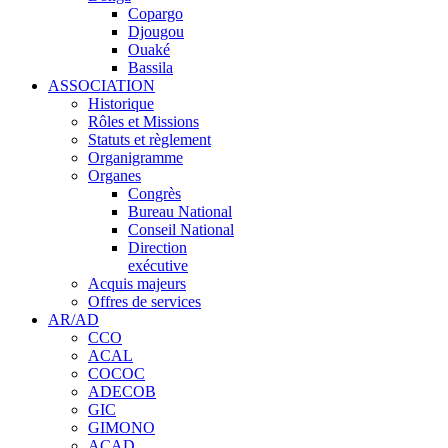
Copargo
Djougou
Ouaké
Bassila
ASSOCIATION
Historique
Rôles et Missions
Statuts et règlement
Organigramme
Organes
Congrès
Bureau National
Conseil National
Direction
exécutive
Acquis majeurs
Offres de services
AR/AD
CCO
ACAL
COCOC
ADECOB
GIC
GIMONO
ACAD