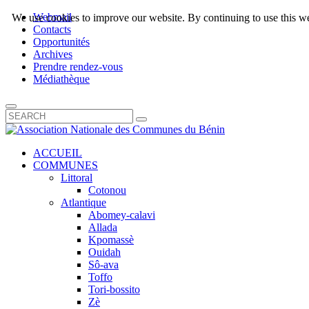
Webmail
We use cookies to improve our website. By continuing to use this we
Contacts
Opportunités
Archives
Prendre rendez-vous
Médiathèque
ACCUEIL
COMMUNES
Littoral
Cotonou
Atlantique
Abomey-calavi
Allada
Kpomassè
Ouidah
Sô-ava
Toffo
Tori-bossito
Zè