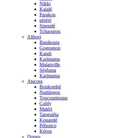
Nikki
Kalalé
Parakou
pèrèrè
Sinendé
Tchaourou
Alibori
Banikoara
Gogounou
Kandi
Karimama
Malanville
Ségbana
Karimama
Atacora
Boukombé
Natitingou
Toucountouna
Cobly
Matéri
Tanguiéta
Kouandé
Péhonco
Kérou
Donga