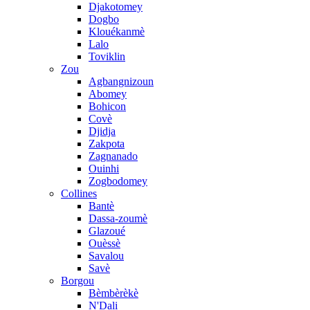
Djakotomey
Dogbo
Klouékanmè
Lalo
Toviklin
Zou
Agbangnizoun
Abomey
Bohicon
Covè
Djidja
Zakpota
Zagnanado
Ouinhi
Zogbodomey
Collines
Bantè
Dassa-zoumè
Glazoué
Ouèssè
Savalou
Savè
Borgou
Bèmbèrèkè
N'Dali