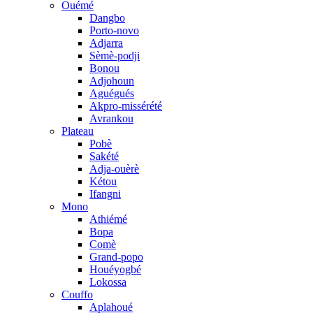
Ouémé
Dangbo
Porto-novo
Adjarra
Sèmè-podji
Bonou
Adjohoun
Aguégués
Akpro-missérété
Avrankou
Plateau
Pobè
Sakété
Adja-ouèrè
Kétou
Ifangni
Mono
Athiémé
Bopa
Comè
Grand-popo
Houéyogbé
Lokossa
Couffo
Aplahoué