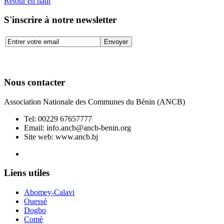
Retour en haut
S'inscrire à notre newsletter
Nous contacter
Association Nationale des Communes du Bénin (ANCB)
Tel:
00229 67657777
Email:
info.ancb@ancb-benin.org
Site web: www.ancb.bj
Le nouveau siège de l'ANCB est situé à Abomey-Calavi, rue
Liens utiles
Abomey-Calavi
Ouessè
Dogbo
Comè