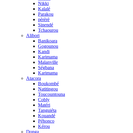
Nikki
Kalalé
Parakou
pèrèrè
Sinendé
Tchaourou
Alibori
Banikoara
Gogounou
Kandi
Karimama
Malanville
Ségbana
Karimama
Atacora
Boukombé
Natitingou
Toucountouna
Cobly
Matéri
Tanguiéta
Kouandé
Péhonco
Kérou
Donga