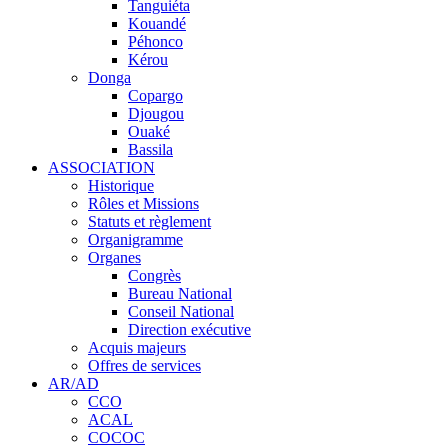
Tanguiéta
Kouandé
Péhonco
Kérou
Donga
Copargo
Djougou
Ouaké
Bassila
ASSOCIATION
Historique
Rôles et Missions
Statuts et règlement
Organigramme
Organes
Congrès
Bureau National
Conseil National
Direction exécutive
Acquis majeurs
Offres de services
AR/AD
CCO
ACAL
COCOC