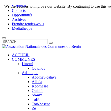
Webmail
We use cookies to improve our website. By continuing to use this we
Contacts
Opportunités
Archives
Prendre rendez-vous
Médiathèque
ACCUEIL
COMMUNES
Littoral
Cotonou
Atlantique
Abomey-calavi
Allada
Kpomassè
Ouidah
Sô-ava
Toffo
Tori-bossito
Zè