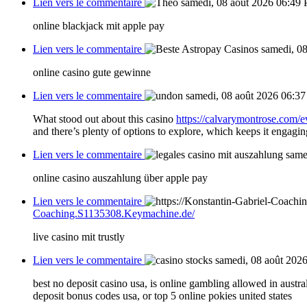
Lien vers le commentaire
samedi, 08 août 2026 06:49
online blackjack mit apple pay
Lien vers le commentaire
samedi, 0
online casino gute gewinne
Lien vers le commentaire
samedi, 08 août 2026 06:37
What stood out about this casino
https://calvarymontrose.com/e
and there’s plenty of options to explore, which keeps it engagin
Lien vers le commentaire
same
online casino auszahlung über apple pay
Lien vers le commentaire
Coaching.S1135308.Keymachine.de/
live casino mit trustly
Lien vers le commentaire
samedi, 08 août 202
best no deposit casino usa, is online gambling allowed in austra
deposit bonus codes usa, or top 5 online pokies united states