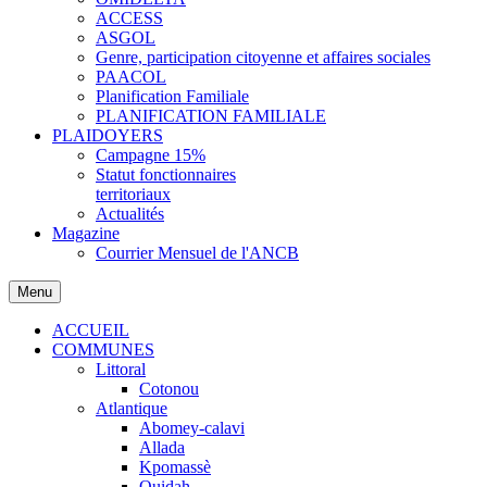
ACCESS
ASGOL
Genre, participation citoyenne et affaires sociales
PAACOL
Planification Familiale
PLANIFICATION FAMILIALE
PLAIDOYERS
Campagne 15%
Statut fonctionnaires
territoriaux
Actualités
Magazine
Courrier Mensuel de l'ANCB
Menu
ACCUEIL
COMMUNES
Littoral
Cotonou
Atlantique
Abomey-calavi
Allada
Kpomassè
Ouidah