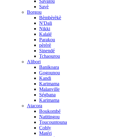
Savalou
Savè
Borgou
Bèmbèrèkè
N'Dali
Nikki
Kalalé
Parakou
pèrèrè
Sinendé
Tchaourou
Alibori
Banikoara
Gogounou
Kandi
Karimama
Malanville
Ségbana
Karimama
Atacora
Boukombé
Natitingou
Toucountouna
Cobly
Matéri