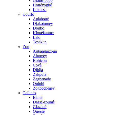
Grand-popo
Houéyogbé
Lokossa
Couffo
Aplahoué
Djakotomey
Dogbo
Klouékanmè
Lalo
Toviklin
Zou
Agbangnizoun
Abomey
Bohicon
Covè
Djidja
Zakpota
Zagnanado
Ouinhi
Zogbodomey
Collines
Bantè
Dassa-zoumè
Glazoué
Ouèssè