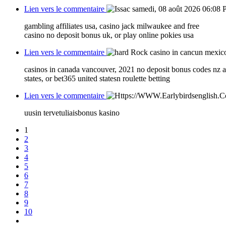
Lien vers le commentaire
samedi, 08 août 2026 06:08
P
gambling affiliates usa, casino jack milwaukee and free
casino no deposit bonus uk, or play online pokies usa
Lien vers le commentaire
casinos in canada vancouver, 2021 no deposit bonus codes nz a
states, or bet365 united statesn roulette betting
Lien vers le commentaire
uusin tervetuliaisbonus kasino
1
2
3
4
5
6
7
8
9
10