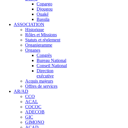
Copargo
Djougou
Ouaké
Bassila
ASSOCIATION
Historique
Rôles et Missions
Statuts et règlement
Organigramme
Organes
Congrès
Bureau National
Conseil National
Direction
exécutive
Acquis majeurs
Offres de services
AR/AD
CCO
ACAL
COCOC
ADECOB
GIC
GIMONO
ACAD