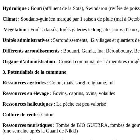
Hydrolique :
Bouri (afflluent de la Sota), Swindarou (rivière de poi
Climat
: Soudano-guinéen marqué par 1 saison de pluie (mai à Octobre
Végétation
: Forêts classés, forêts galeries le longs des cours d’eaux,
Unités administratives
: 5arrondissements, 42 villages et quartiers de 
Différents arrondissements
: Bouanri, Gamia, Ina, Bèroubouary, B
Organe d’administration
: Conseil communal de 17 membres dirigé p
3. Potentialités de la commune
Ressources agricoles
: Coton, maïs, sorgho, igname, mil
Ressources en élevage
: Bovins, caprins, ovins, volailles
Ressources halieutiques
: La pèche est peu valorisé
Culture de rente
: Coton
Ressources touristiques
: Tombe de BIO GUERRA, tombes de gouverneu
(une semaine après la Gaani de Nikki)