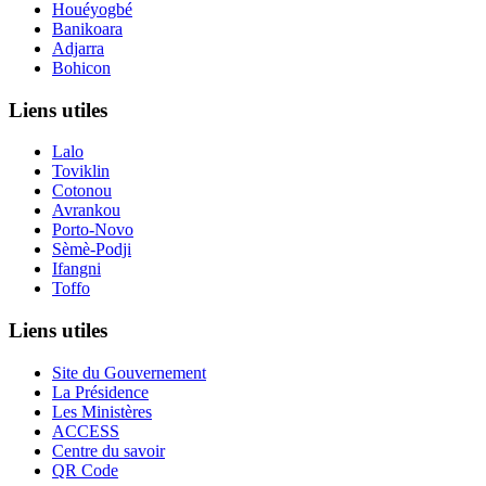
Houéyogbé
Banikoara
Adjarra
Bohicon
Liens utiles
Lalo
Toviklin
Cotonou
Avrankou
Porto-Novo
Sèmè-Podji
Ifangni
Toffo
Liens utiles
Site du Gouvernement
La Présidence
Les Ministères
ACCESS
Centre du savoir
QR Code