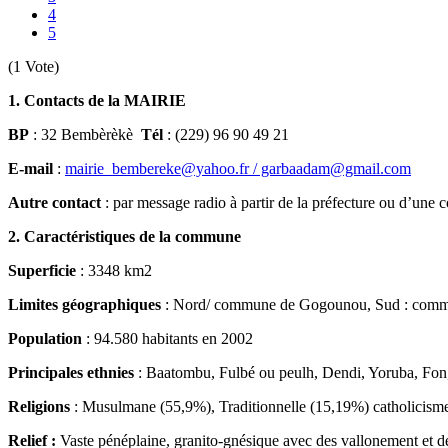
4
5
(1 Vote)
1.
Contacts de la MAIRIE
BP
: 32 Bembèrèkè
Tél
: (229) 96 90 49 21
E-mail
:
mairie_bembereke@yahoo.fr / garbaadam@gmail.com
Autre contact
: par message radio à partir de la préfecture ou d’u
2. Caractéristiques de la commune
Superficie
: 3348 km2
Limites géographiques
: Nord/ commune de Gogounou, Sud : commu
Population
: 94.580 habitants en 2002
Principales ethnies
: Baatombu, Fulbé ou peulh, Dendi, Yoruba, Fon
Religions
: Musulmane (55,9%), Traditionnelle (15,19%) catholicisme
Relief :
Vaste pénéplaine, granito-gnésique avec des vallonement et 