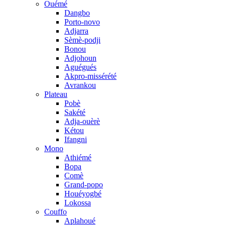
Ouémé
Dangbo
Porto-novo
Adjarra
Sèmè-podji
Bonou
Adjohoun
Aguégués
Akpro-missérété
Avrankou
Plateau
Pobè
Sakété
Adja-ouèrè
Kétou
Ifangni
Mono
Athiémé
Bopa
Comè
Grand-popo
Houéyogbé
Lokossa
Couffo
Aplahoué