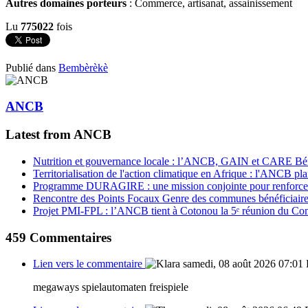
Autres domaines porteurs
: Commerce, artisanat, assainissement
Lu
775022
fois
Publié dans
Bembèrèkè
ANCB
Latest from ANCB
Nutrition et gouvernance locale : l’ANCB, GAIN et CARE Bénin 
Territorialisation de l'action climatique en Afrique : l'ANCB pla
Programme DURAGIRE : une mission conjointe pour renforcer
Rencontre des Points Focaux Genre des communes bénéficia
Projet PMI-FPL : l’ANCB tient à Cotonou la 5ᵉ réunion du Com
459
Commentaires
Lien vers le commentaire
samedi, 08 août 2026 07:01
megaways spielautomaten freispiele