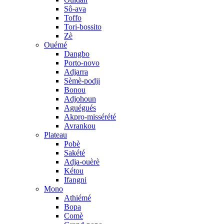
Sô-ava
Toffo
Tori-bossito
Zè
Ouémé
Dangbo
Porto-novo
Adjarra
Sèmè-podji
Bonou
Adjohoun
Aguégués
Akpro-missérété
Avrankou
Plateau
Pobè
Sakété
Adja-ouèrè
Kétou
Ifangni
Mono
Athiémé
Bopa
Comè