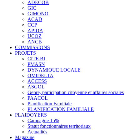
ADECOB
GIC
GIMONO
ACAD
CCP
APIDA
UCOZ
ANCB
COMMISSIONS
PROJETS
CITE.BJ
PMASN
DYNAMIQUE LOCALE
OMIDELTA
ACCESS
ASGOL
Genre, participation citoyenne et affaires sociales
PAACOL
Planification Familiale
PLANIFICATION FAMILIALE
PLAIDOYERS
Campagne 15%
Statut fonctionnaires territoriaux
Actualités
Magazine