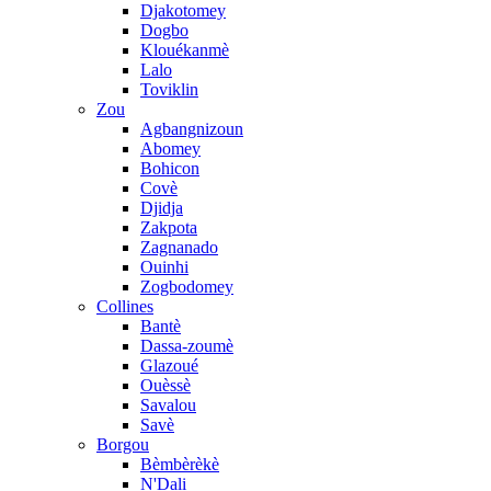
Djakotomey
Dogbo
Klouékanmè
Lalo
Toviklin
Zou
Agbangnizoun
Abomey
Bohicon
Covè
Djidja
Zakpota
Zagnanado
Ouinhi
Zogbodomey
Collines
Bantè
Dassa-zoumè
Glazoué
Ouèssè
Savalou
Savè
Borgou
Bèmbèrèkè
N'Dali