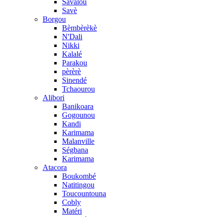
Savalou
Savè
Borgou
Bèmbèrèkè
N'Dali
Nikki
Kalalé
Parakou
pèrèrè
Sinendé
Tchaourou
Alibori
Banikoara
Gogounou
Kandi
Karimama
Malanville
Ségbana
Karimama
Atacora
Boukombé
Natitingou
Toucountouna
Cobly
Matéri