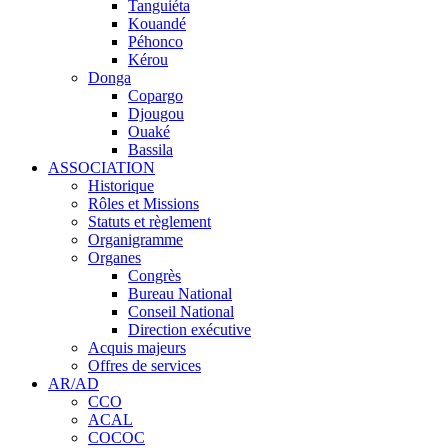
Tanguiéta
Kouandé
Péhonco
Kérou
Donga
Copargo
Djougou
Ouaké
Bassila
ASSOCIATION
Historique
Rôles et Missions
Statuts et règlement
Organigramme
Organes
Congrès
Bureau National
Conseil National
Direction exécutive
Acquis majeurs
Offres de services
AR/AD
CCO
ACAL
COCOC