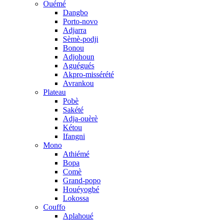
Ouémé
Dangbo
Porto-novo
Adjarra
Sèmè-podji
Bonou
Adjohoun
Aguégués
Akpro-missérété
Avrankou
Plateau
Pobè
Sakété
Adja-ouèrè
Kétou
Ifangni
Mono
Athiémé
Bopa
Comè
Grand-popo
Houéyogbé
Lokossa
Couffo
Aplahoué