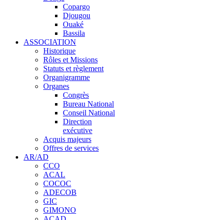
Copargo
Djougou
Ouaké
Bassila
ASSOCIATION
Historique
Rôles et Missions
Statuts et règlement
Organigramme
Organes
Congrès
Bureau National
Conseil National
Direction
exécutive
Acquis majeurs
Offres de services
AR/AD
CCO
ACAL
COCOC
ADECOB
GIC
GIMONO
ACAD