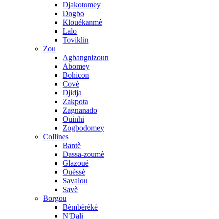
Djakotomey
Dogbo
Klouékanmè
Lalo
Toviklin
Zou
Agbangnizoun
Abomey
Bohicon
Covè
Djidja
Zakpota
Zagnanado
Ouinhi
Zogbodomey
Collines
Bantè
Dassa-zoumè
Glazoué
Ouèssè
Savalou
Savè
Borgou
Bèmbèrèkè
N'Dali