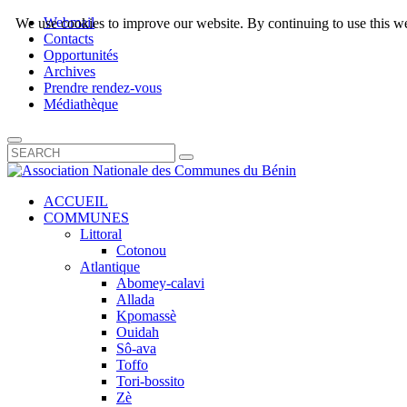
Webmail
We use cookies to improve our website. By continuing to use this we
Contacts
Opportunités
Archives
Prendre rendez-vous
Médiathèque
ACCUEIL
COMMUNES
Littoral
Cotonou
Atlantique
Abomey-calavi
Allada
Kpomassè
Ouidah
Sô-ava
Toffo
Tori-bossito
Zè