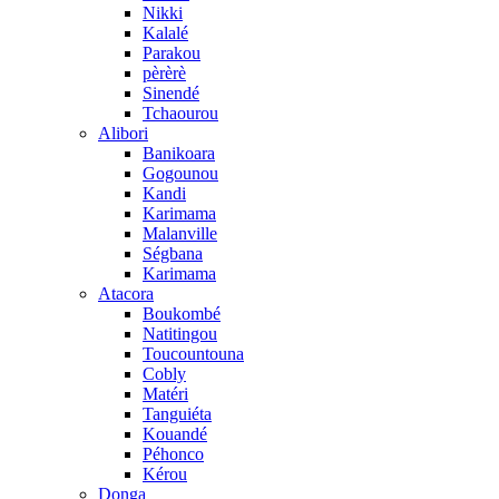
Nikki
Kalalé
Parakou
pèrèrè
Sinendé
Tchaourou
Alibori
Banikoara
Gogounou
Kandi
Karimama
Malanville
Ségbana
Karimama
Atacora
Boukombé
Natitingou
Toucountouna
Cobly
Matéri
Tanguiéta
Kouandé
Péhonco
Kérou
Donga