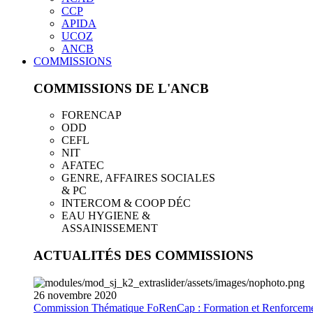
CCP
APIDA
UCOZ
ANCB
COMMISSIONS
COMMISSIONS DE L'ANCB
FORENCAP
ODD
CEFL
NIT
AFATEC
GENRE, AFFAIRES SOCIALES
& PC
INTERCOM & COOP DÉC
EAU HYGIENE &
ASSAINISSEMENT
ACTUALITÉS DES COMMISSIONS
26
novembre
2020
Commission Thématique FoRenCap : Formation et Renforceme