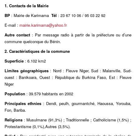
1. Contacts de la Mairie
BP
: Mairie de Karimama
Tél
: 23 67 10 06 / 95 03 22 92
E-mail :
mairie.karimama@yahoo.fr
Autre contact
: Par message radio à partir de la préfecture ou d’une
commune quelconque du Bénin.
2. Caractéristiques de la commune
Superficie
: 6.102 km2
Limites géographiques
: Nord : Fleuve Niger, Sud : Malanville, Sud-
ouest : Banikoara, Ouest : République du Burkina Faso, Est : Fleuve
Niger
Population
: 39.579 habitants en 2002
Principales ethnies
: Dendi, peulh, gourmantché, Haoussa, Yorouba,
Fon, Bariba.
Religions
: Musulmane (91,3%) ; Traditionnelle ; Catholicisme (1,5%) ;
Protestantisme (0,1%),Autres (3,5%).