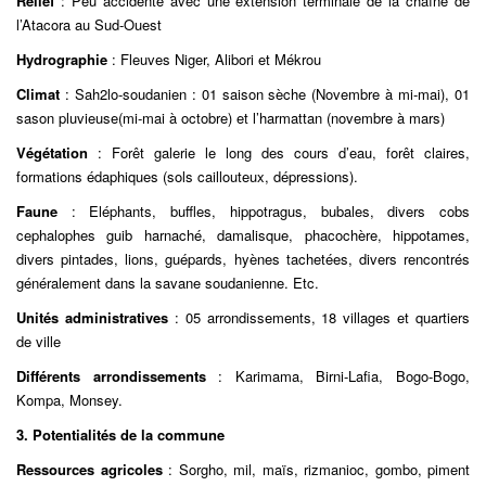
Relief
: Peu accidenté avec une extension terminale de la chaîne de
l’Atacora au Sud-Ouest
Hydrographie
: Fleuves Niger, Alibori et Mékrou
Climat
: Sah2lo-soudanien : 01 saison sèche (Novembre à mi-mai), 01
sason pluvieuse(mi-mai à octobre) et l’harmattan (novembre à mars)
Végétation
: Forêt galerie le long des cours d’eau, forêt claires,
formations édaphiques (sols caillouteux, dépressions).
Faune
: Eléphants, buffles, hippotragus, bubales, divers cobs
cephalophes guib harnaché, damalisque, phacochère, hippotames,
divers pintades, lions, guépards, hyènes tachetées, divers rencontrés
généralement dans la savane soudanienne. Etc.
Unités administratives
: 05 arrondissements, 18 villages et quartiers
de ville
Différents arrondissements
: Karimama, Birni-Lafia, Bogo-Bogo,
Kompa, Monsey.
3. Potentialités de la commune
Ressources agricoles
: Sorgho, mil, maïs, rizmanioc, gombo, piment