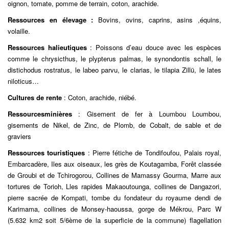
oignon, tomate, pomme de terrain, coton, arachide.
Ressources en élevage :
Bovins, ovins, caprins, asins ,équins,
volaille.
Ressources halieutiques
: Poissons d’eau douce avec les espèces
comme le chrysicthus, le plypterus palmas, le synondontis schall, le
distichodus rostratus, le labeo parvu, le clarias, le tilapia Zillü, le lates
niloticus…
Cultures de rente
: Coton, arachide, niébé.
Ressourcesminières
: Gisement de fer à Loumbou Loumbou,
gisements de Nikel, de Zinc, de Plomb, de Cobalt, de sable et de
graviers
Ressources touristiques
: Pierre fétiche de Tondifoufou, Palais royal,
Embarcadère, Iles aux oiseaux, les grès de Koutagamba, Forêt classée
de Groubi et de Tchirogorou, Collines de Mamassy Gourma, Marre aux
tortures de Torioh, Lles rapides Makaoutounga, collines de Dangazori,
pierre sacrée de Kompati, tombe du fondateur du royaume dendi de
Karimama, collines de Monsey-haoussa, gorge de Mékrou, Parc W
(5.632 km2 soit 5/6ème de la superficie de la commune) flagellation