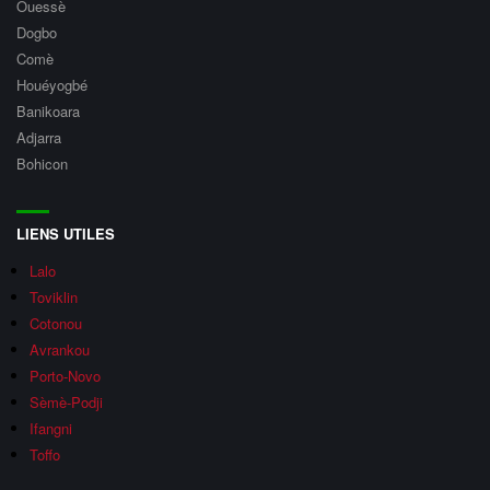
Ouessè
Dogbo
Comè
Houéyogbé
Banikoara
Adjarra
Bohicon
LIENS UTILES
Lalo
Toviklin
Cotonou
Avrankou
Porto-Novo
Sèmè-Podji
Ifangni
Toffo