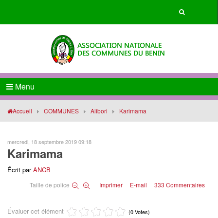
Menu
Accueil
COMMUNES
Alibori
Karimama
mercredi, 18 septembre 2019 09:18
Karimama
Écrit par
ANCB
Taille de police
Imprimer
E-mail
333
Commentaires
Évaluer cet élément
(0 Votes)