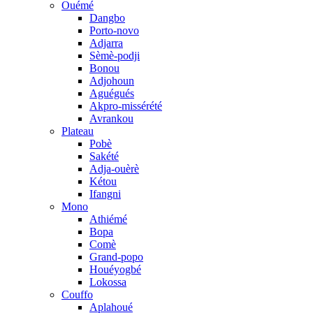
Ouémé
Dangbo
Porto-novo
Adjarra
Sèmè-podji
Bonou
Adjohoun
Aguégués
Akpro-missérété
Avrankou
Plateau
Pobè
Sakété
Adja-ouèrè
Kétou
Ifangni
Mono
Athiémé
Bopa
Comè
Grand-popo
Houéyogbé
Lokossa
Couffo
Aplahoué