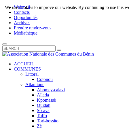
Webmail
We use cookies to improve our website. By continuing to use this we
Contacts
Opportunités
Archives
Prendre rendez-vous
Médiathèque
ACCUEIL
COMMUNES
Littoral
Cotonou
Atlantique
Abomey-calavi
Allada
Kpomassè
Ouidah
Sô-ava
Toffo
Tori-bossito
Zè