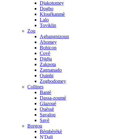
Djakotomey
Dogbo
Klouékanmè
Lalo
Toviklin
Zou
Agbangnizoun
Abomey
Bohicon
Covè
Djidja
Zakpota
Zagnanado
Ouinhi
Zogbodomey
Collines
Bantè
Dassa-zoumè
Glazoué
Ouèssè
Savalou
Savè
Borgou
Bèmbèrèkè
N'Dali