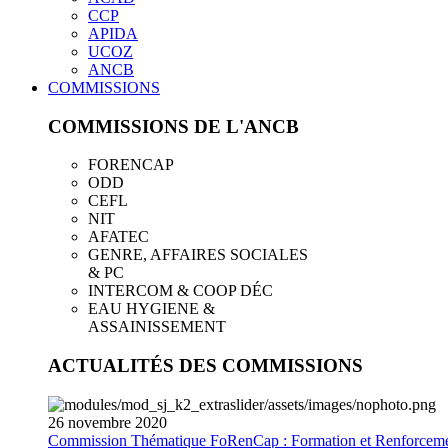
CCP
APIDA
UCOZ
ANCB
COMMISSIONS
COMMISSIONS DE L'ANCB
FORENCAP
ODD
CEFL
NIT
AFATEC
GENRE, AFFAIRES SOCIALES
& PC
INTERCOM & COOP DÉC
EAU HYGIENE &
ASSAINISSEMENT
ACTUALITÉS DES COMMISSIONS
26
novembre
2020
Commission Thématique FoRenCap : Formation et Renforceme