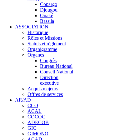
Copargo
Djougou
Ouaké
Bassila
ASSOCIATION
Historique
Rôles et Missions
Statuts et règlement
Organigramme
Organes
Congrès
Bureau National
Conseil National
Direction
exécutive
Acquis majeurs
Offres de services
AR/AD
CCO
ACAL
COCOC
ADECOB
GIC
GIMONO
ACAD