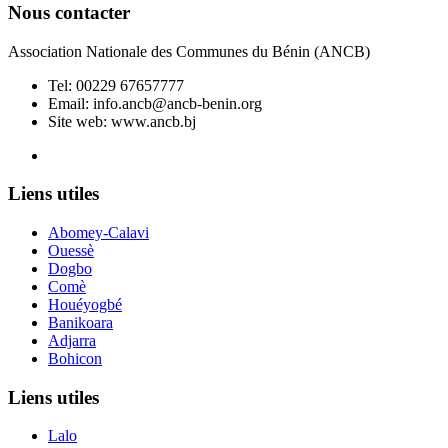
Nous contacter
Association Nationale des Communes du Bénin (ANCB)
Tel:
00229 67657777
Email:
info.ancb@ancb-benin.org
Site web: www.ancb.bj
Le nouveau siège de l'ANCB est situé à Abomey-Calavi, rue
Liens utiles
Abomey-Calavi
Ouessè
Dogbo
Comè
Houéyogbé
Banikoara
Adjarra
Bohicon
Liens utiles
Lalo