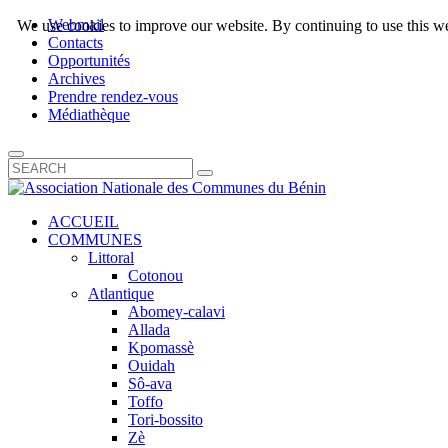
Webmail
We use cookies to improve our website. By continuing to use this we
Contacts
Opportunités
Archives
Prendre rendez-vous
Médiathèque
ACCUEIL
COMMUNES
Littoral
Cotonou
Atlantique
Abomey-calavi
Allada
Kpomassè
Ouidah
Sô-ava
Toffo
Tori-bossito
Zè