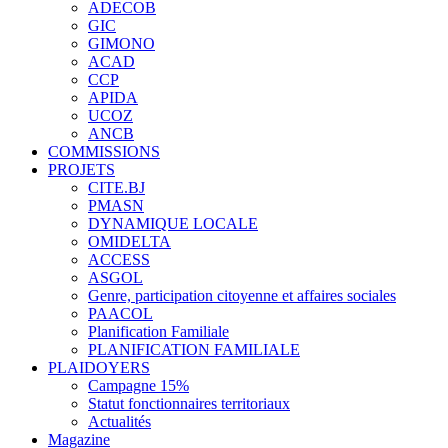
ADECOB
GIC
GIMONO
ACAD
CCP
APIDA
UCOZ
ANCB
COMMISSIONS
PROJETS
CITE.BJ
PMASN
DYNAMIQUE LOCALE
OMIDELTA
ACCESS
ASGOL
Genre, participation citoyenne et affaires sociales
PAACOL
Planification Familiale
PLANIFICATION FAMILIALE
PLAIDOYERS
Campagne 15%
Statut fonctionnaires territoriaux
Actualités
Magazine