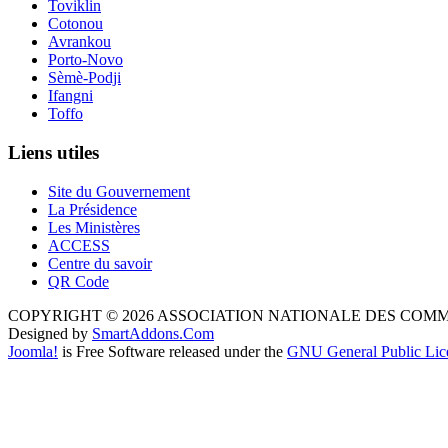
Toviklin
Cotonou
Avrankou
Porto-Novo
Sèmè-Podji
Ifangni
Toffo
Liens utiles
Site du Gouvernement
La Présidence
Les Ministères
ACCESS
Centre du savoir
QR Code
COPYRIGHT © 2026 ASSOCIATION NATIONALE DES COM
Designed by
SmartAddons.Com
Joomla!
is Free Software released under the
GNU General Public Lic