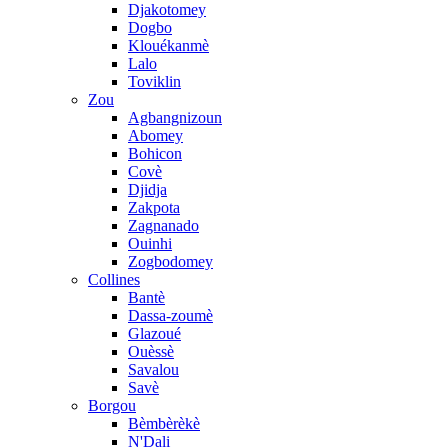
Djakotomey
Dogbo
Klouékanmè
Lalo
Toviklin
Zou
Agbangnizoun
Abomey
Bohicon
Covè
Djidja
Zakpota
Zagnanado
Ouinhi
Zogbodomey
Collines
Bantè
Dassa-zoumè
Glazoué
Ouèssè
Savalou
Savè
Borgou
Bèmbèrèkè
N'Dali