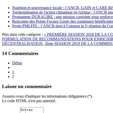
Nutrition et gouvernance locale : l’ANCB, GAIN et CARE Bénin 
Territorialisation de l'action climatique en Afrique : l'ANCB pla
Programme DURAGIRE : une mission conjointe pour renforcer
Rencontre des Points Focaux Genre des communes bénéficia
Projet PMI-FPL : l’ANCB tient à Cotonou la 5ᵉ réunion du Com
Plus dans cette catégorie :
« PREMIÈRE SESSION 2018 DE LA
FORMULATION DE RECOMMANDATIONS POUR ENRICHIR L
DÉCENTRALISATION.
2ème SESSION 2019 DE LA COMMI
14
Commentaires
Début
1
2
Laissez un commentaire
Assurez-vous d'indiquer les informations obligatoires (*).
Le code HTML n'est pas autorisé.