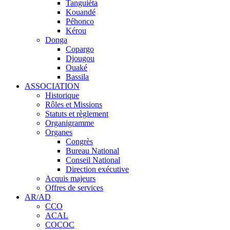
Tanguiéta
Kouandé
Péhonco
Kérou
Donga
Copargo
Djougou
Ouaké
Bassila
ASSOCIATION
Historique
Rôles et Missions
Statuts et règlement
Organigramme
Organes
Congrès
Bureau National
Conseil National
Direction exécutive
Acquis majeurs
Offres de services
AR/AD
CCO
ACAL
COCOC