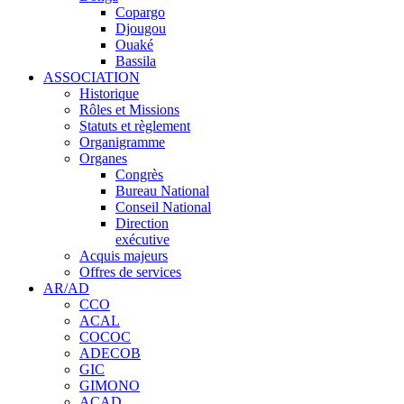
Copargo
Djougou
Ouaké
Bassila
ASSOCIATION
Historique
Rôles et Missions
Statuts et règlement
Organigramme
Organes
Congrès
Bureau National
Conseil National
Direction
exécutive
Acquis majeurs
Offres de services
AR/AD
CCO
ACAL
COCOC
ADECOB
GIC
GIMONO
ACAD