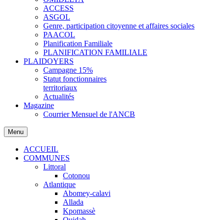
ACCESS
ASGOL
Genre, participation citoyenne et affaires sociales
PAACOL
Planification Familiale
PLANIFICATION FAMILIALE
PLAIDOYERS
Campagne 15%
Statut fonctionnaires
territoriaux
Actualités
Magazine
Courrier Mensuel de l'ANCB
Menu
ACCUEIL
COMMUNES
Littoral
Cotonou
Atlantique
Abomey-calavi
Allada
Kpomassè
Ouidah