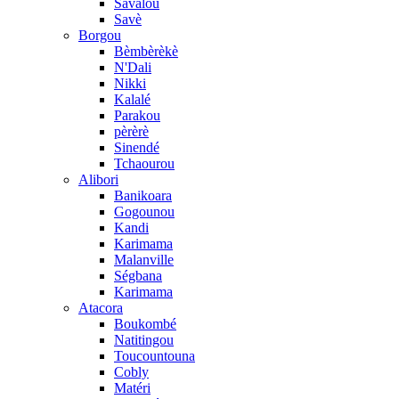
Savalou
Savè
Borgou
Bèmbèrèkè
N'Dali
Nikki
Kalalé
Parakou
pèrèrè
Sinendé
Tchaourou
Alibori
Banikoara
Gogounou
Kandi
Karimama
Malanville
Ségbana
Karimama
Atacora
Boukombé
Natitingou
Toucountouna
Cobly
Matéri