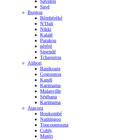
Savalou
Savè
Borgou
Bèmbèrèkè
N'Dali
Nikki
Kalalé
Parakou
pèrèrè
Sinendé
Tchaourou
Alibori
Banikoara
Gogounou
Kandi
Karimama
Malanville
Ségbana
Karimama
Atacora
Boukombé
Natitingou
Toucountouna
Cobly
Matéri