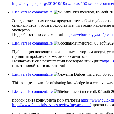
http://blog.laptop.org/2010/10/19/rwandas-150-schools/c
Lien vers le commentaire
mercredi, 05 août 20
Эта доказательная статья представляет собой глубокое 
специалистов, чтобы предоставить читателям надежные д
экспертов.
Подробности по ссылке - [url=
https://weburologiya.ru/prei
Lien vers le commentaire
mercredi, 05 août 202
Публикация посвящена жизненным историям людей, успеш
принятия проблемы и желания измениться.
Познакомиться с результатами исследований - [url=
https:/
никотиновой зависимости[/url]
Lien vers le commentaire
mercredi, 05 aoû
This is a great example of sharing knowledge in a creative way.
Lien vers le commentaire
mercredi, 05 août 
прогон сайта конкурента по каталогам
https://www.quicks
http://www.financialservices.review/my-account/
прогон по с
продвижение товара статьи ускоренная индексация сайта