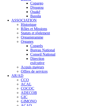
Copargo
Djougou
Ouaké
Bassila
ASSOCIATION
Historique
Rôles et Missions
Statuts et règlement
Organigramme
Organes
Congrès
Bureau National
Conseil National
Direction
exécutive
Acquis majeurs
Offres de services
AR/AD
CCO
ACAL
COCOC
ADECOB
GIC
GIMONO
ACAD