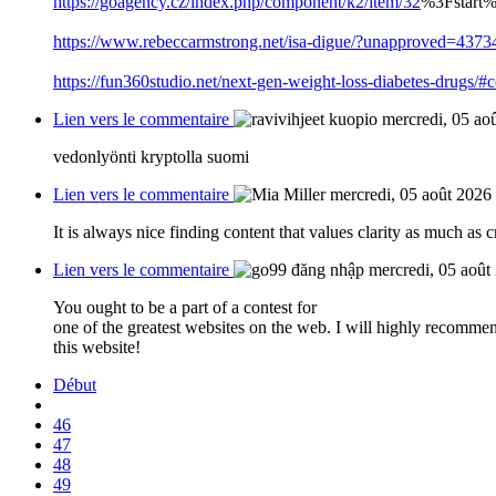
https://goagency.cz/index.php/component/k2/item/32
%3Fstart
https://www.rebeccarmstrong.net/isa-digue/?unapproved=4
https://fun360studio.net/next-gen-weight-loss-diabetes-drugs
Lien vers le commentaire
mercredi, 05 ao
vedonlyönti kryptolla suomi
Lien vers le commentaire
mercredi, 05 août 2026
It is always nice finding content that values clarity as much a
Lien vers le commentaire
mercredi, 05 août
You ought to be a part of a contest for
one of the greatest websites on the web. I will highly recomme
this website!
Début
46
47
48
49