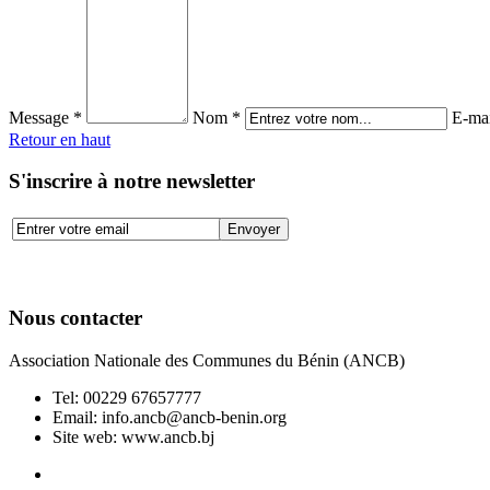
Message *
Nom *
E-mai
Retour en haut
S'inscrire à notre newsletter
Nous contacter
Association Nationale des Communes du Bénin (ANCB)
Tel:
00229 67657777
Email:
info.ancb@ancb-benin.org
Site web: www.ancb.bj
Le nouveau siège de l'ANCB est situé à Abomey-Calavi, rue