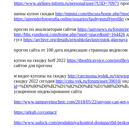
https://www.airlines-inform.ru/personal/user/?UID=70971
прог
шины купон скидки
http://miniui.com/discuss/home.php?m
https://aprenderfotografia.online/usuarios/faultyguru9/profile/
ск
прогон по анализаторам сайтов
https://amvnews.ru/forum/
http://bbs.yunduost.com/home.php?mod=space&uid=164426
д
гугл
https://archive.org/details/avtoshkolavlasivostok-glavnaya
прогон сайта от 100 дата индексации страницы яндексом
купон на скидку hoff 2022
https://theafricavoice.com/profile/
сайтов для прогона
м видео купоны на скидку
http://carcinoma.jeshik.ru/viewt
скидку 2022 сегодня
http://cntu-vek.ru/forum/user/39010/
инд
id
=%D0%90%D0%B2%D1%82%D0%BE%D1%88%D0%
ускоренное индексирование сайта
http://www.tampaveinsclinic.com/2018/05/22/anyone-can-get-v
https://arkub.co/contact/
http://www.ualock.com/produktsiya/kontrol-dostupa/rfid-beskon