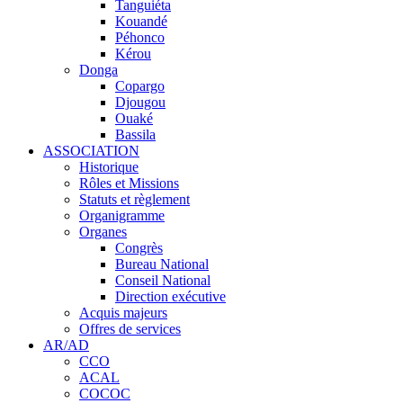
Tanguiéta
Kouandé
Péhonco
Kérou
Donga
Copargo
Djougou
Ouaké
Bassila
ASSOCIATION
Historique
Rôles et Missions
Statuts et règlement
Organigramme
Organes
Congrès
Bureau National
Conseil National
Direction exécutive
Acquis majeurs
Offres de services
AR/AD
CCO
ACAL
COCOC