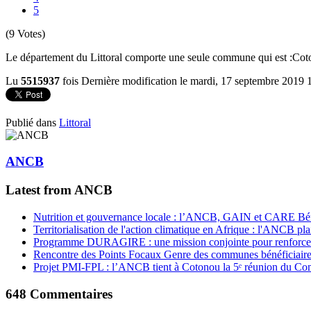
5
(9 Votes)
Le département du Littoral comporte une seule commune qui est :
Cot
Lu
5515937
fois
Dernière modification le mardi, 17 septembre 2019 
Publié dans
Littoral
ANCB
Latest from ANCB
Nutrition et gouvernance locale : l’ANCB, GAIN et CARE Bénin 
Territorialisation de l'action climatique en Afrique : l'ANCB pla
Programme DURAGIRE : une mission conjointe pour renforcer
Rencontre des Points Focaux Genre des communes bénéficia
Projet PMI-FPL : l’ANCB tient à Cotonou la 5ᵉ réunion du Com
648
Commentaires