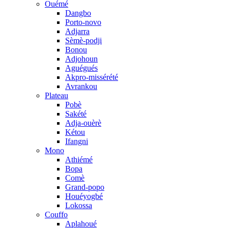
Ouémé
Dangbo
Porto-novo
Adjarra
Sèmè-podji
Bonou
Adjohoun
Aguégués
Akpro-missérété
Avrankou
Plateau
Pobè
Sakété
Adja-ouèrè
Kétou
Ifangni
Mono
Athiémé
Bopa
Comè
Grand-popo
Houéyogbé
Lokossa
Couffo
Aplahoué