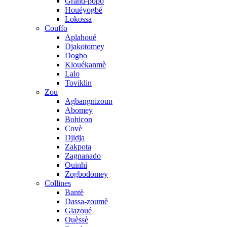
Grand-popo
Houéyogbé
Lokossa
Couffo
Aplahoué
Djakotomey
Dogbo
Klouékanmè
Lalo
Toviklin
Zou
Agbangnizoun
Abomey
Bohicon
Covè
Djidja
Zakpota
Zagnanado
Ouinhi
Zogbodomey
Collines
Bantè
Dassa-zoumè
Glazoué
Ouèssè