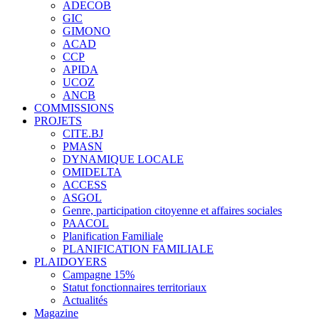
ADECOB
GIC
GIMONO
ACAD
CCP
APIDA
UCOZ
ANCB
COMMISSIONS
PROJETS
CITE.BJ
PMASN
DYNAMIQUE LOCALE
OMIDELTA
ACCESS
ASGOL
Genre, participation citoyenne et affaires sociales
PAACOL
Planification Familiale
PLANIFICATION FAMILIALE
PLAIDOYERS
Campagne 15%
Statut fonctionnaires territoriaux
Actualités
Magazine