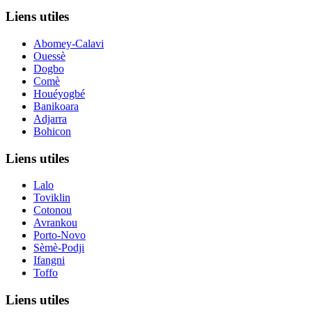
Liens utiles
Abomey-Calavi
Ouessè
Dogbo
Comè
Houéyogbé
Banikoara
Adjarra
Bohicon
Liens utiles
Lalo
Toviklin
Cotonou
Avrankou
Porto-Novo
Sèmè-Podji
Ifangni
Toffo
Liens utiles