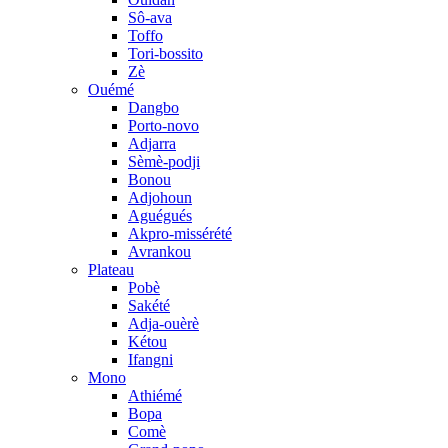
Sô-ava
Toffo
Tori-bossito
Zè
Ouémé
Dangbo
Porto-novo
Adjarra
Sèmè-podji
Bonou
Adjohoun
Aguégués
Akpro-missérété
Avrankou
Plateau
Pobè
Sakété
Adja-ouèrè
Kétou
Ifangni
Mono
Athiémé
Bopa
Comè