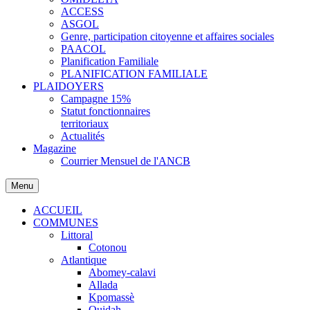
ACCESS
ASGOL
Genre, participation citoyenne et affaires sociales
PAACOL
Planification Familiale
PLANIFICATION FAMILIALE
PLAIDOYERS
Campagne 15%
Statut fonctionnaires
territoriaux
Actualités
Magazine
Courrier Mensuel de l'ANCB
Menu
ACCUEIL
COMMUNES
Littoral
Cotonou
Atlantique
Abomey-calavi
Allada
Kpomassè
Ouidah