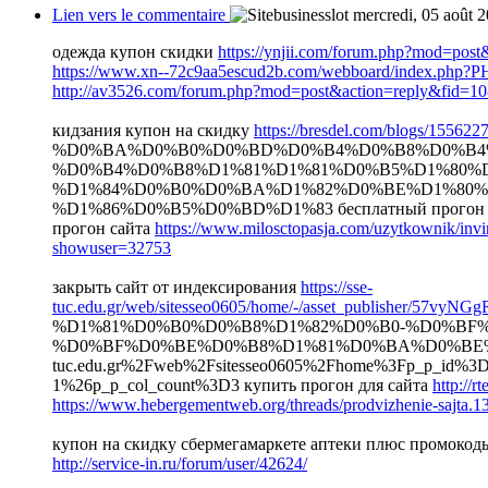
Lien vers le commentaire
mercredi, 05 août 
одежда купон скидки
https://ynjii.com/forum.php?mod=po
https://www.xn--72c9aa5escud2b.com/webboard/index.php?
http://av3526.com/forum.php?mod=post&action=reply&fid=1
кидзания купон на скидку
https://bresdel.com/blogs/1556227
%D0%BA%D0%B0%D0%BD%D0%B4%D0%B8%D0%B4
%D0%B4%D0%B8%D1%81%D1%81%D0%B5%D1%80%D
%D1%84%D0%B0%D0%BA%D1%82%D0%BE%D1%80%
%D1%86%D0%B5%D0%BD%D1%83 бесплатный прогон сай
прогон сайта
https://www.milosctopasja.com/uzytkownik/invi
showuser=32753
закрыть сайт от индексирования
https://sse-
tuc.edu.gr/web/sitesseo0605/home/-/asset_publisher/57vyNG
%D1%81%D0%B0%D0%B8%D1%82%D0%B0-%D0%BF
%D0%BF%D0%BE%D0%B8%D1%81%D0%BA%D0%BE%D0%B
tuc.edu.gr%2Fweb%2Fsitesseo0605%2Fhome%3Fp_p_id%
1%26p_p_col_count%3D3 купить прогон для сайта
http://
https://www.hebergementweb.org/threads/prodvizhenie-sajta.1
купон на скидку сбермегамаркете аптеки плюс промокод
http://service-in.ru/forum/user/42624/