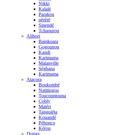
Nikki
Kalalé
Parakou
pèrèrè
Sinendé
Tchaourou
Alibori
Banikoara
Gogounou
Kandi
Karimama
Malanville
Ségbana
Karimama
Atacora
Boukombé
Natitingou
Toucountouna
Cobly
Matéri
Tanguiéta
Kouandé
Péhonco
Kérou
Donga