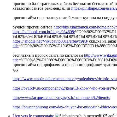
прогон по базе трастовых сайтов бесплатно бесплатный 
каталогам сайтов рекомендации
https://pinshape.com/user
прогон сайта по каталогу статей макет купона на скидку 
ручной прогон сайтов
http://bbs.xingxiancn.com/home.ph
https://hallbook.com.br/blogs/984608/
%D0%90%D0%B2%D
%D0%92%D0%BB%D0%B0%D0%B4%D0%B8%D0%B2%D0%
https://jsfiddle.net/Vykupavto0311/erbavc9j/3/
скидка на зака
title
=%D0%90%D0%B2%D1%82%D0%BE%D1%88%D0
бесплатный прогон сайта по каталогам
http://www.wiki.gi
title
=%D0%A2%D1%80%D0%B0%D0%BD%D1%81%D0
прогон сайта по профилям и прогон по профилям трасто
еду
https://www.catedradehermeneutica.org/onlenheres/ricardo_s
https://py16dv.ru/component/k2/item/13-know-who-you-are
%3
http://www.jacques-coeur-voyages.fr/component/k2/item/6/
https://phucanphuong.com/day-chuyen-loc-nuoc/tinh-khiet-v
Lien vers le commentaire
mercredi, 05 août