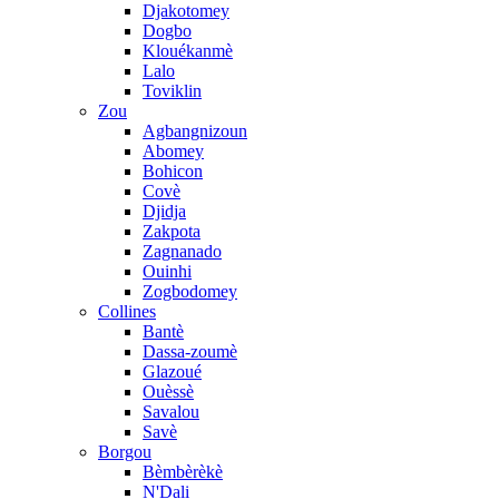
Djakotomey
Dogbo
Klouékanmè
Lalo
Toviklin
Zou
Agbangnizoun
Abomey
Bohicon
Covè
Djidja
Zakpota
Zagnanado
Ouinhi
Zogbodomey
Collines
Bantè
Dassa-zoumè
Glazoué
Ouèssè
Savalou
Savè
Borgou
Bèmbèrèkè
N'Dali