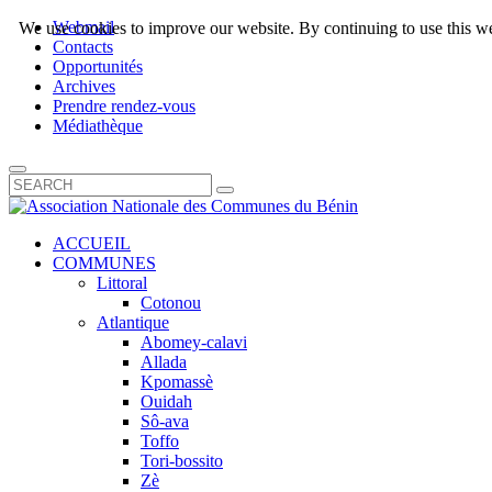
Webmail
We use cookies to improve our website. By continuing to use this we
Contacts
Opportunités
Archives
Prendre rendez-vous
Médiathèque
ACCUEIL
COMMUNES
Littoral
Cotonou
Atlantique
Abomey-calavi
Allada
Kpomassè
Ouidah
Sô-ava
Toffo
Tori-bossito
Zè