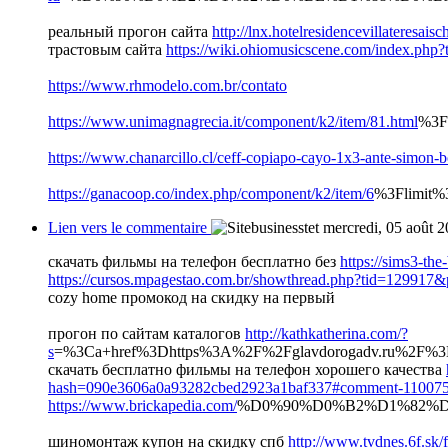
реальный прогон сайта
http://lnx.hotelresidencevillateres
трастовым сайта
https://wiki.ohiomusicscene.com/index.php?t
https://www.rhmodelo.com.br/contato
https://www.unimagnagrecia.it/component/k2/item/81.html
%3F
https://www.chanarcillo.cl/ceff-copiapo-cayo-1x3-ante-simon-b
https://ganacoop.co/index.php/component/k2/item/6
%3Flimit%
Lien vers le commentaire
mercredi, 05 août 
скачать фильмы на телефон бесплатно без
https://sims3-the
https://cursos.mpagestao.com.br/showthread.php?tid=12991
cozy home промокод на скидку на первый
прогон по сайтам каталогов
http://kathkatherina.com/?
s
=%3Ca+href%3Dhttps%3A%2F%2Fglavdorogad
скачать бесплатно фильмы на телефон хорошего качества
hash=090e3606a0a93282cbed2923a1baf337#comment-11007
https://www.brickapedia.com/
%D0%90%D0%B2%D1%82%
шиномонтаж купон на скидку спб
http://www.tvdnes.6f.sk