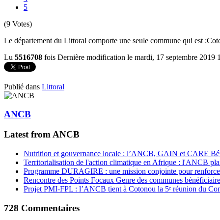
5
(9 Votes)
Le département du Littoral comporte une seule commune qui est :
Cot
Lu
5516708
fois
Dernière modification le mardi, 17 septembre 2019 
Publié dans
Littoral
ANCB
Latest from ANCB
Nutrition et gouvernance locale : l’ANCB, GAIN et CARE Bénin 
Territorialisation de l'action climatique en Afrique : l'ANCB pla
Programme DURAGIRE : une mission conjointe pour renforcer
Rencontre des Points Focaux Genre des communes bénéficia
Projet PMI-FPL : l’ANCB tient à Cotonou la 5ᵉ réunion du Com
728
Commentaires