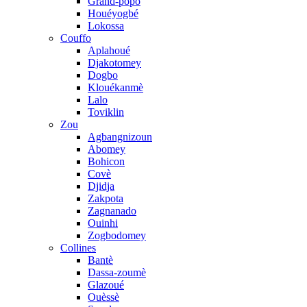
Grand-popo
Houéyogbé
Lokossa
Couffo
Aplahoué
Djakotomey
Dogbo
Klouékanmè
Lalo
Toviklin
Zou
Agbangnizoun
Abomey
Bohicon
Covè
Djidja
Zakpota
Zagnanado
Ouinhi
Zogbodomey
Collines
Bantè
Dassa-zoumè
Glazoué
Ouèssè