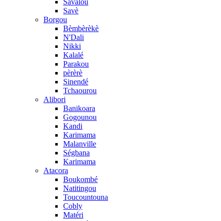
Savalou
Savè
Borgou
Bèmbèrèkè
N'Dali
Nikki
Kalalé
Parakou
pèrèrè
Sinendé
Tchaourou
Alibori
Banikoara
Gogounou
Kandi
Karimama
Malanville
Ségbana
Karimama
Atacora
Boukombé
Natitingou
Toucountouna
Cobly
Matéri