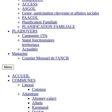
ACCESS
ASGOL
Genre, participation citoyenne et affaires sociales
PAACOL
Planification Familiale
PLANIFICATION FAMILIALE
PLAIDOYERS
Campagne 15%
Statut fonctionnaires
territoriaux
Actualités
Magazine
Courrier Mensuel de l'ANCB
Menu
ACCUEIL
COMMUNES
Littoral
Cotonou
Atlantique
Abomey-calavi
Allada
Kpomassè
Ouidah