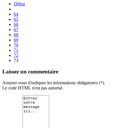
Début
64
65
66
67
68
69
70
71
72
73
Laissez un commentaire
Assurez-vous d'indiquer les informations obligatoires (*).
Le code HTML n'est pas autorisé.