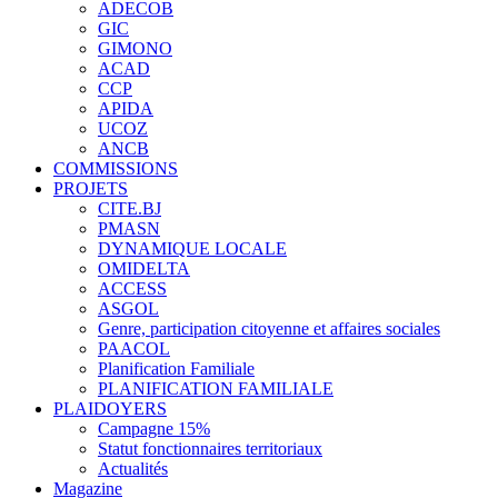
ADECOB
GIC
GIMONO
ACAD
CCP
APIDA
UCOZ
ANCB
COMMISSIONS
PROJETS
CITE.BJ
PMASN
DYNAMIQUE LOCALE
OMIDELTA
ACCESS
ASGOL
Genre, participation citoyenne et affaires sociales
PAACOL
Planification Familiale
PLANIFICATION FAMILIALE
PLAIDOYERS
Campagne 15%
Statut fonctionnaires territoriaux
Actualités
Magazine