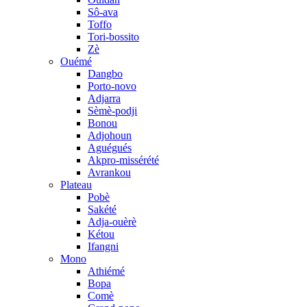
Sô-ava
Toffo
Tori-bossito
Zè
Ouémé
Dangbo
Porto-novo
Adjarra
Sèmè-podji
Bonou
Adjohoun
Aguégués
Akpro-missérété
Avrankou
Plateau
Pobè
Sakété
Adja-ouèrè
Kétou
Ifangni
Mono
Athiémé
Bopa
Comè