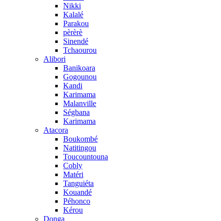
Nikki
Kalalé
Parakou
pèrèrè
Sinendé
Tchaourou
Alibori
Banikoara
Gogounou
Kandi
Karimama
Malanville
Ségbana
Karimama
Atacora
Boukombé
Natitingou
Toucountouna
Cobly
Matéri
Tanguiéta
Kouandé
Péhonco
Kérou
Donga