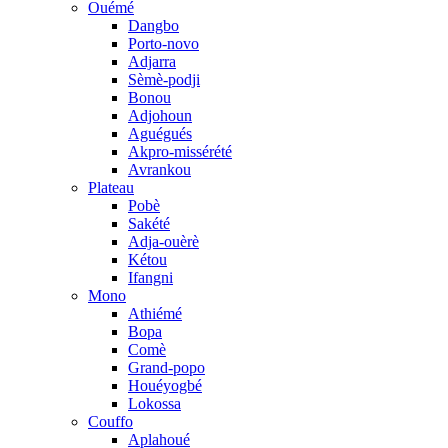
Ouémé
Dangbo
Porto-novo
Adjarra
Sèmè-podji
Bonou
Adjohoun
Aguégués
Akpro-missérété
Avrankou
Plateau
Pobè
Sakété
Adja-ouèrè
Kétou
Ifangni
Mono
Athiémé
Bopa
Comè
Grand-popo
Houéyogbé
Lokossa
Couffo
Aplahoué