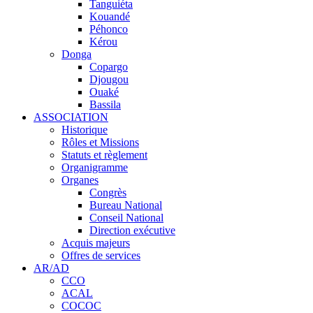
Tanguiéta
Kouandé
Péhonco
Kérou
Donga
Copargo
Djougou
Ouaké
Bassila
ASSOCIATION
Historique
Rôles et Missions
Statuts et règlement
Organigramme
Organes
Congrès
Bureau National
Conseil National
Direction exécutive
Acquis majeurs
Offres de services
AR/AD
CCO
ACAL
COCOC