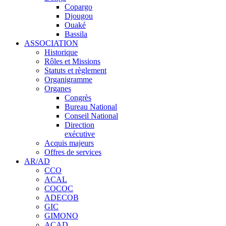
Copargo
Djougou
Ouaké
Bassila
ASSOCIATION
Historique
Rôles et Missions
Statuts et règlement
Organigramme
Organes
Congrès
Bureau National
Conseil National
Direction
exécutive
Acquis majeurs
Offres de services
AR/AD
CCO
ACAL
COCOC
ADECOB
GIC
GIMONO
ACAD