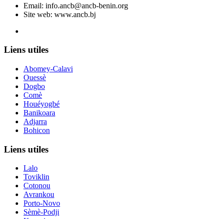
Email:
info.ancb@ancb-benin.org
Site web: www.ancb.bj
Le nouveau siège de l'ANCB est situé à Abomey-Calavi, rue
Liens utiles
Abomey-Calavi
Ouessè
Dogbo
Comè
Houéyogbé
Banikoara
Adjarra
Bohicon
Liens utiles
Lalo
Toviklin
Cotonou
Avrankou
Porto-Novo
Sèmè-Podji