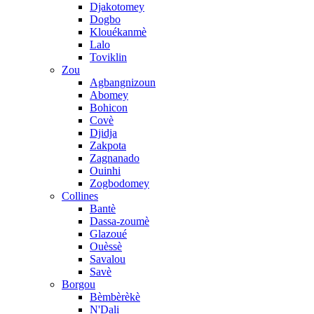
Djakotomey
Dogbo
Klouékanmè
Lalo
Toviklin
Zou
Agbangnizoun
Abomey
Bohicon
Covè
Djidja
Zakpota
Zagnanado
Ouinhi
Zogbodomey
Collines
Bantè
Dassa-zoumè
Glazoué
Ouèssè
Savalou
Savè
Borgou
Bèmbèrèkè
N'Dali