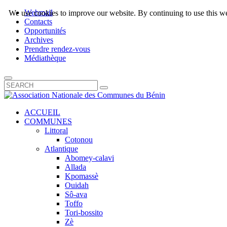
Webmail
We use cookies to improve our website. By continuing to use this we
Contacts
Opportunités
Archives
Prendre rendez-vous
Médiathèque
ACCUEIL
COMMUNES
Littoral
Cotonou
Atlantique
Abomey-calavi
Allada
Kpomassè
Ouidah
Sô-ava
Toffo
Tori-bossito
Zè