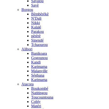
Savalou
Savè
Borgou
Bèmbèrèkè
N'Dali
Nikki
Kalalé
Parakou
pèrèrè
Sinendé
Tchaourou
Alibori
Banikoara
Gogounou
Kandi
Karimama
Malanville
Ségbana
Karimama
Atacora
Boukombé
Natitingou
Toucountouna
Cobly
Matéri