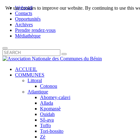
Webmail
We use cookies to improve our website. By continuing to use this we
Contacts
Opportunités
Archives
Prendre rendez-vous
Médiathèque
ACCUEIL
COMMUNES
Littoral
Cotonou
Atlantique
Abomey-calavi
Allada
Kpomassè
Ouidah
Sô-ava
Toffo
Tori-bossito
Zè