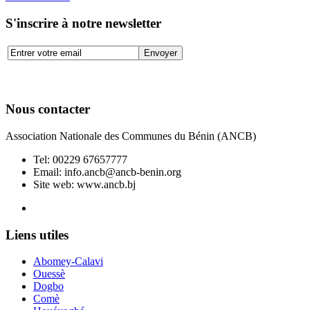
S'inscrire à notre newsletter
Nous contacter
Association Nationale des Communes du Bénin (ANCB)
Tel:
00229 67657777
Email:
info.ancb@ancb-benin.org
Site web: www.ancb.bj
Le nouveau siège de l'ANCB est situé à Abomey-Calavi, rue
Liens utiles
Abomey-Calavi
Ouessè
Dogbo
Comè