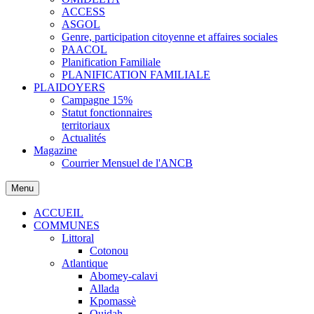
ACCESS
ASGOL
Genre, participation citoyenne et affaires sociales
PAACOL
Planification Familiale
PLANIFICATION FAMILIALE
PLAIDOYERS
Campagne 15%
Statut fonctionnaires
territoriaux
Actualités
Magazine
Courrier Mensuel de l'ANCB
Menu
ACCUEIL
COMMUNES
Littoral
Cotonou
Atlantique
Abomey-calavi
Allada
Kpomassè
Ouidah