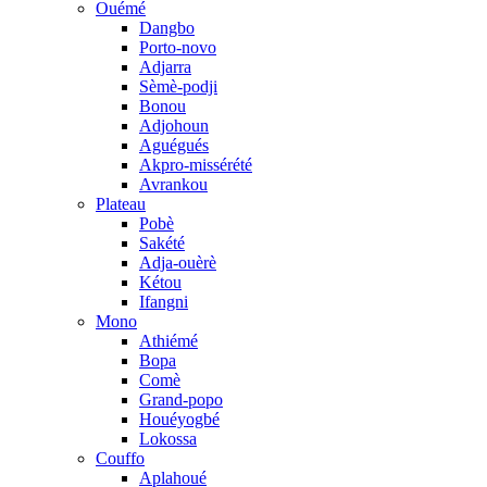
Ouémé
Dangbo
Porto-novo
Adjarra
Sèmè-podji
Bonou
Adjohoun
Aguégués
Akpro-missérété
Avrankou
Plateau
Pobè
Sakété
Adja-ouèrè
Kétou
Ifangni
Mono
Athiémé
Bopa
Comè
Grand-popo
Houéyogbé
Lokossa
Couffo
Aplahoué