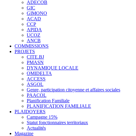
ADECOB
GIC
GIMONO
ACAD
CCP
APIDA
UCOZ
ANCB
COMMISSIONS
PROJETS
CITE.BJ
PMASN
DYNAMIQUE LOCALE
OMIDELTA
ACCESS
ASGOL
Genre, participation citoyenne et affaires sociales
PAACOL
Planification Familiale
PLANIFICATION FAMILIALE
PLAIDOYERS
Campagne 15%
Statut fonctionnaires territoriaux
Actualités
Magazine