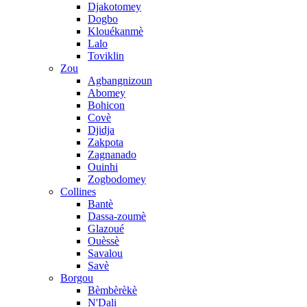
Djakotomey
Dogbo
Klouékanmè
Lalo
Toviklin
Zou
Agbangnizoun
Abomey
Bohicon
Covè
Djidja
Zakpota
Zagnanado
Ouinhi
Zogbodomey
Collines
Bantè
Dassa-zoumè
Glazoué
Ouèssè
Savalou
Savè
Borgou
Bèmbèrèkè
N'Dali