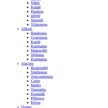
Nikki
Kalalé
Parakou
pèrèrè
Sinendé
Tchaourou
Alibori
Banikoara
Gogounou
Kandi
Karimama
Malanville
Ségbana
Karimama
Atacora
Boukombé
Natitingou
Toucountouna
Cobly
Matéri
Tanguiéta
Kouandé
Péhonco
Kérou
Donga