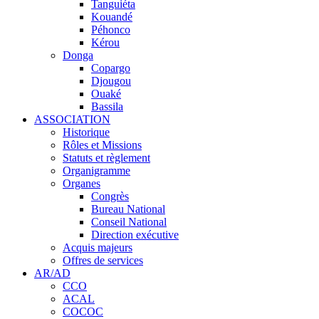
Tanguiéta
Kouandé
Péhonco
Kérou
Donga
Copargo
Djougou
Ouaké
Bassila
ASSOCIATION
Historique
Rôles et Missions
Statuts et règlement
Organigramme
Organes
Congrès
Bureau National
Conseil National
Direction exécutive
Acquis majeurs
Offres de services
AR/AD
CCO
ACAL
COCOC