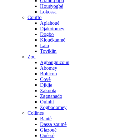
Grand-popo
Houéyogbé
Lokossa
Couffo
Aplahoué
Djakotomey
Dogbo
Klouékanmè
Lalo
Toviklin
Zou
Agbangnizoun
Abomey
Bohicon
Covè
Djidja
Zakpota
Zagnanado
Ouinhi
Zogbodomey
Collines
Bantè
Dassa-zoumè
Glazoué
Ouèssè