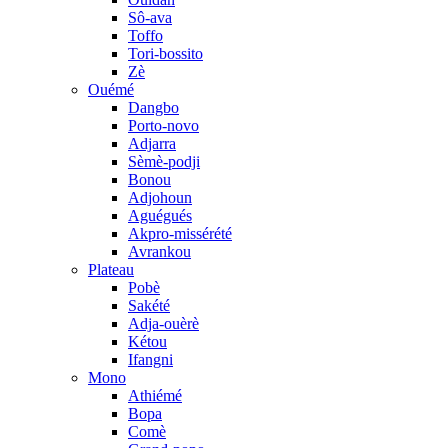
Sô-ava
Toffo
Tori-bossito
Zè
Ouémé
Dangbo
Porto-novo
Adjarra
Sèmè-podji
Bonou
Adjohoun
Aguégués
Akpro-missérété
Avrankou
Plateau
Pobè
Sakété
Adja-ouèrè
Kétou
Ifangni
Mono
Athiémé
Bopa
Comè