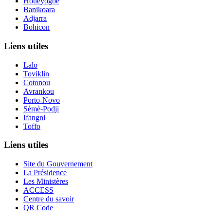
Houéyogbé
Banikoara
Adjarra
Bohicon
Liens utiles
Lalo
Toviklin
Cotonou
Avrankou
Porto-Novo
Sèmè-Podji
Ifangni
Toffo
Liens utiles
Site du Gouvernement
La Présidence
Les Ministères
ACCESS
Centre du savoir
QR Code