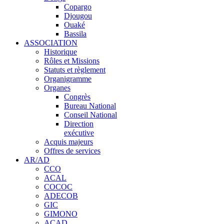
Copargo
Djougou
Ouaké
Bassila
ASSOCIATION
Historique
Rôles et Missions
Statuts et règlement
Organigramme
Organes
Congrès
Bureau National
Conseil National
Direction
exécutive
Acquis majeurs
Offres de services
AR/AD
CCO
ACAL
COCOC
ADECOB
GIC
GIMONO
ACAD