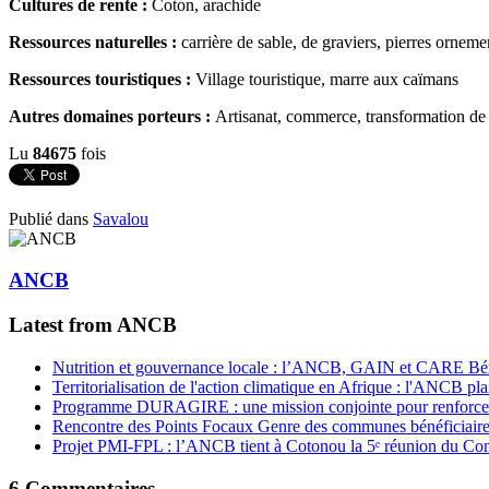
Cultures de rente :
Coton, arachide
Ressources naturelles :
carrière de sable, de graviers, pierres ornemen
Ressources touristiques :
Village touristique, marre aux caïmans
Autres domaines porteurs :
Artisanat, commerce, transformation de p
Lu
84675
fois
Publié dans
Savalou
ANCB
Latest from ANCB
Nutrition et gouvernance locale : l’ANCB, GAIN et CARE Bénin 
Territorialisation de l'action climatique en Afrique : l'ANCB pla
Programme DURAGIRE : une mission conjointe pour renforcer
Rencontre des Points Focaux Genre des communes bénéficia
Projet PMI-FPL : l’ANCB tient à Cotonou la 5ᵉ réunion du Com
6
Commentaires