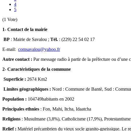
4
5
(1 Vote)
1- Contact de la mairie
BP
: Mairie de Savalou ;
Tél.
: (229) 22 54 02 17
E-mail:
comsavalou@yahoo.fr
Autre contact :
Par message radio à partir de la préfecture ou d’un
2- Caractéristiques de la commune
Superficie :
2674 Km2
Limites géographiques :
Nord : Commune de Bantè, Sud : Commune
Population :
104749habitants en 2002
Principales ethnies
: Fon, Mahi, Itcha, Idaatcha
Religions
: Musulmane (3,8%), Catholicisme (17,9%), Protestantisme 
Relief :
Matériel précambrien du vieux socle granito-gneissique. Le re