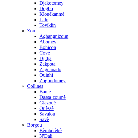
Djakotomey
Dogbo
Klouékanmè
Lalo
Toviklin
Zou
Agbangnizoun
Abomey
Bohicon
Covè
Djidja
Zakpota
Zagnanado
Ouinhi
Zogbodomey
Collines
Bantè
Dassa-zoumè
Glazoué
Ouèssè
Savalou
Savè
Borgou
Bèmbèrèkè
N'Dali