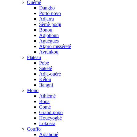
Ouémé
Dangbo
Porto-novo
Adjarra
Sèmè-podji
Bonou
Adjohoun
Aguégués
Akpro-missérété
Avrankou
Plateau
Pobè
Sakété
Adja-ouèrè
Kétou
Ifangni
Mono
Athiémé
Bopa
Comè
Grand-popo
Houéyogbé
Lokossa
Couffo
Aplahoué