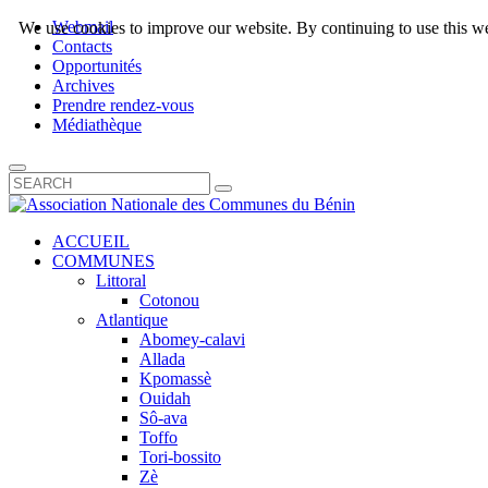
Webmail
We use cookies to improve our website. By continuing to use this we
Contacts
Opportunités
Archives
Prendre rendez-vous
Médiathèque
ACCUEIL
COMMUNES
Littoral
Cotonou
Atlantique
Abomey-calavi
Allada
Kpomassè
Ouidah
Sô-ava
Toffo
Tori-bossito
Zè