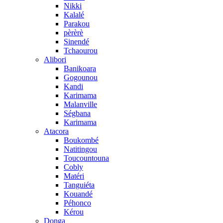
Nikki
Kalalé
Parakou
pèrèrè
Sinendé
Tchaourou
Alibori
Banikoara
Gogounou
Kandi
Karimama
Malanville
Ségbana
Karimama
Atacora
Boukombé
Natitingou
Toucountouna
Cobly
Matéri
Tanguiéta
Kouandé
Péhonco
Kérou
Donga