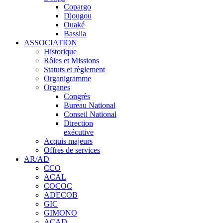
Copargo
Djougou
Ouaké
Bassila
ASSOCIATION
Historique
Rôles et Missions
Statuts et règlement
Organigramme
Organes
Congrès
Bureau National
Conseil National
Direction
exécutive
Acquis majeurs
Offres de services
AR/AD
CCO
ACAL
COCOC
ADECOB
GIC
GIMONO
ACAD