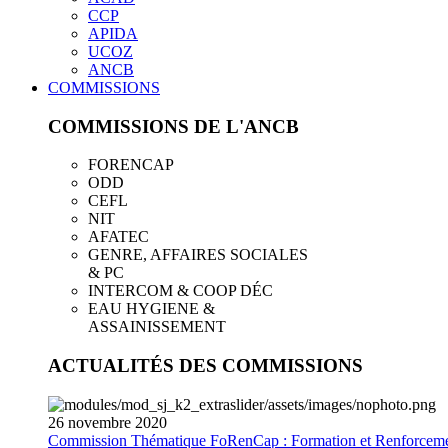
CCP
APIDA
UCOZ
ANCB
COMMISSIONS
COMMISSIONS DE L'ANCB
FORENCAP
ODD
CEFL
NIT
AFATEC
GENRE, AFFAIRES SOCIALES
& PC
INTERCOM & COOP DÉC
EAU HYGIENE &
ASSAINISSEMENT
ACTUALITÉS DES COMMISSIONS
26
novembre
2020
Commission Thématique FoRenCap : Formation et Renforceme