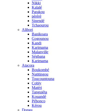
Nikki
Kalalé
Parakou
pèrèrè
Sinendé
Tchaourou
Alibori
Banikoara
Gogounou
Kandi
Karimama
Malanville
Ségbana
Karimama
Atacora
Boukombé
Natitingou
Toucountouna
Cobly
Matéri
Tanguiéta
Kouandé
Péhonco
Kérou
Donga