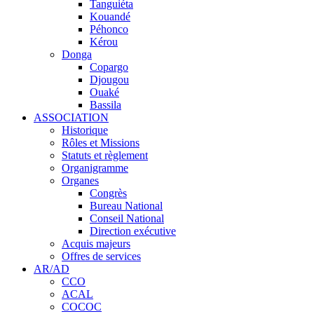
Tanguiéta
Kouandé
Péhonco
Kérou
Donga
Copargo
Djougou
Ouaké
Bassila
ASSOCIATION
Historique
Rôles et Missions
Statuts et règlement
Organigramme
Organes
Congrès
Bureau National
Conseil National
Direction exécutive
Acquis majeurs
Offres de services
AR/AD
CCO
ACAL
COCOC