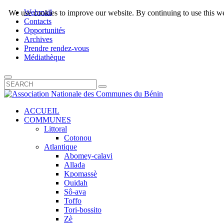
Webmail
We use cookies to improve our website. By continuing to use this we
Contacts
Opportunités
Archives
Prendre rendez-vous
Médiathèque
ACCUEIL
COMMUNES
Littoral
Cotonou
Atlantique
Abomey-calavi
Allada
Kpomassè
Ouidah
Sô-ava
Toffo
Tori-bossito
Zè