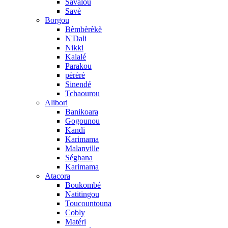
Savalou
Savè
Borgou
Bèmbèrèkè
N'Dali
Nikki
Kalalé
Parakou
pèrèrè
Sinendé
Tchaourou
Alibori
Banikoara
Gogounou
Kandi
Karimama
Malanville
Ségbana
Karimama
Atacora
Boukombé
Natitingou
Toucountouna
Cobly
Matéri