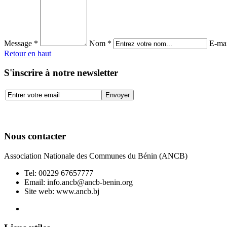
Message *
Nom *
E-mai
Retour en haut
S'inscrire à notre newsletter
Nous contacter
Association Nationale des Communes du Bénin (ANCB)
Tel:
00229 67657777
Email:
info.ancb@ancb-benin.org
Site web: www.ancb.bj
Le nouveau siège de l'ANCB est situé à Abomey-Calavi, rue