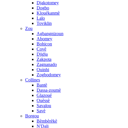
Djakotomey
Dogbo
Klouékanmè
Lalo
Toviklin
Zou
Agbangnizoun
Abomey
Bohicon
Covè
Djidja
Zakpota
Zagnanado
Ouinhi
Zogbodomey
Collines
Bantè
Dassa-zoumè
Glazoué
Ouèssè
Savalou
Savè
Borgou
Bèmbèrèkè
N'Dali