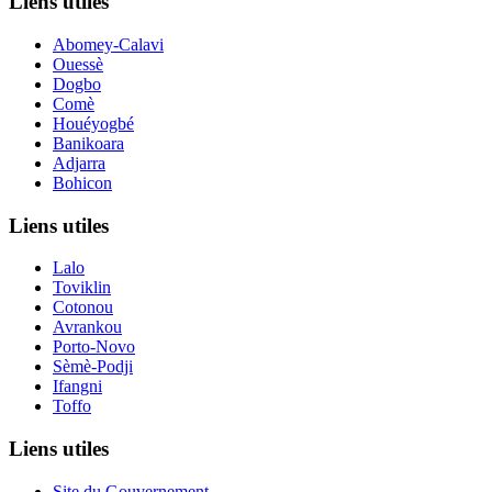
Liens utiles
Abomey-Calavi
Ouessè
Dogbo
Comè
Houéyogbé
Banikoara
Adjarra
Bohicon
Liens utiles
Lalo
Toviklin
Cotonou
Avrankou
Porto-Novo
Sèmè-Podji
Ifangni
Toffo
Liens utiles
Site du Gouvernement