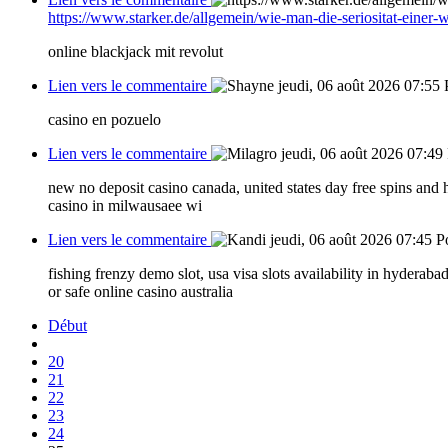
https://www.starker.de/allgemein/wie-man-die-seriositat-einer-w
online blackjack mit revolut
Lien vers le commentaire
jeudi, 06 août 2026 07:55
casino en pozuelo
Lien vers le commentaire
jeudi, 06 août 2026 07:49
new no deposit casino canada, united states day free spins and hi
casino in milwausaee wi
Lien vers le commentaire
jeudi, 06 août 2026 07:45
P
fishing frenzy demo slot, usa visa slots availability in hyderabad
or safe online casino australia
Début
20
21
22
23
24