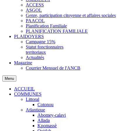
ACCESS
ASGOL
Genre, participation citoyenne et affaires sociales
PAACOL
Planification Familiale
PLANIFICATION FAMILIALE
PLAIDOYERS
Campagne 15%
Statut fonctionnaires
territoriaux
Actualités
Magazine
Courrier Mensuel de l'ANCB
Menu
ACCUEIL
COMMUNES
Littoral
Cotonou
Atlantique
Abomey-calavi
Allada
Kpomassè
Ouidah