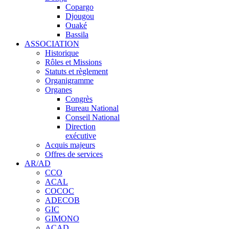
Copargo
Djougou
Ouaké
Bassila
ASSOCIATION
Historique
Rôles et Missions
Statuts et règlement
Organigramme
Organes
Congrès
Bureau National
Conseil National
Direction
exécutive
Acquis majeurs
Offres de services
AR/AD
CCO
ACAL
COCOC
ADECOB
GIC
GIMONO
ACAD