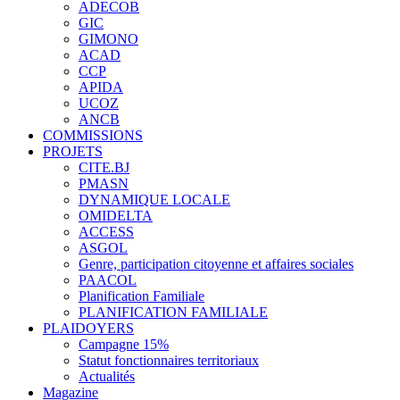
ADECOB
GIC
GIMONO
ACAD
CCP
APIDA
UCOZ
ANCB
COMMISSIONS
PROJETS
CITE.BJ
PMASN
DYNAMIQUE LOCALE
OMIDELTA
ACCESS
ASGOL
Genre, participation citoyenne et affaires sociales
PAACOL
Planification Familiale
PLANIFICATION FAMILIALE
PLAIDOYERS
Campagne 15%
Statut fonctionnaires territoriaux
Actualités
Magazine