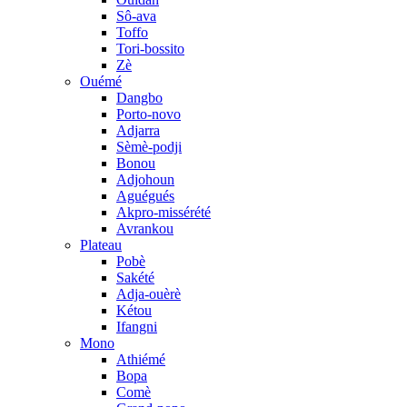
Sô-ava
Toffo
Tori-bossito
Zè
Ouémé
Dangbo
Porto-novo
Adjarra
Sèmè-podji
Bonou
Adjohoun
Aguégués
Akpro-missérété
Avrankou
Plateau
Pobè
Sakété
Adja-ouèrè
Kétou
Ifangni
Mono
Athiémé
Bopa
Comè