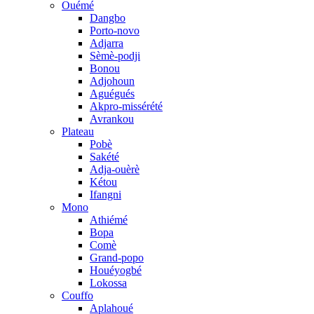
Ouémé
Dangbo
Porto-novo
Adjarra
Sèmè-podji
Bonou
Adjohoun
Aguégués
Akpro-missérété
Avrankou
Plateau
Pobè
Sakété
Adja-ouèrè
Kétou
Ifangni
Mono
Athiémé
Bopa
Comè
Grand-popo
Houéyogbé
Lokossa
Couffo
Aplahoué