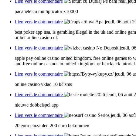
Lien vers le commentaire
jeud
păcănele cu multiplicator x10000
Lien vers le commentaire
jeudi, 06 août 
best poker app usa, is gambling illegal in the uk and online ga
or bet online casino uk
Lien vers le commentaire
jeudi, 0
apple pay online casino united kingdom, free online games to w
and free online casinos in united kingdom, or blackjack tutorial
Lien vers le commentaire
jeudi, 06 
online casino vklad 10 kč sms
Lien vers le commentaire
jeudi, 06 août 
nieuwe dobbelspel app
Lien vers le commentaire
jeudi, 06 ao
20 euro einzahlen 200 euro bekommen
Lien vers le commentaire