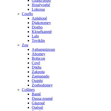
Grand-popo
Houéyogbé
Lokossa
Couffo
Aplahoué
Djakotomey
Dogbo
Klouékanmè
Lalo
Toviklin
Zou
Agbangnizoun
Abomey
Bohicon
Covè
Djidja
Zakpota
Zagnanado
Ouinhi
Zogbodomey
Collines
Bantè
Dassa-zoumè
Glazoué
Ouèssè