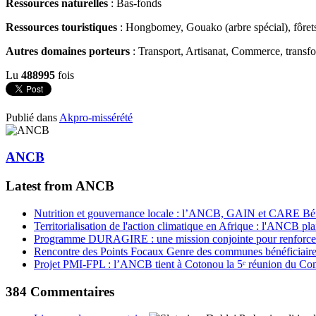
Ressources naturelles
: Bas-fonds
Ressources touristiques
: Hongbomey, Gouako (arbre spécial), fôret
Autres domaines porteurs
: Transport, Artisanat, Commerce, transfor
Lu
488995
fois
Publié dans
Akpro-missérété
ANCB
Latest from ANCB
Nutrition et gouvernance locale : l’ANCB, GAIN et CARE Bénin 
Territorialisation de l'action climatique en Afrique : l'ANCB pla
Programme DURAGIRE : une mission conjointe pour renforcer
Rencontre des Points Focaux Genre des communes bénéficia
Projet PMI-FPL : l’ANCB tient à Cotonou la 5ᵉ réunion du Com
384
Commentaires