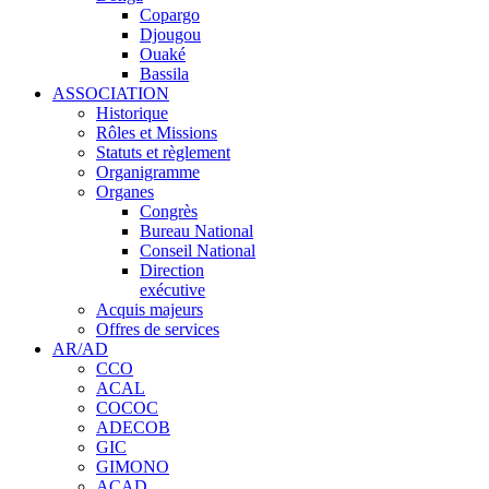
Copargo
Djougou
Ouaké
Bassila
ASSOCIATION
Historique
Rôles et Missions
Statuts et règlement
Organigramme
Organes
Congrès
Bureau National
Conseil National
Direction
exécutive
Acquis majeurs
Offres de services
AR/AD
CCO
ACAL
COCOC
ADECOB
GIC
GIMONO
ACAD