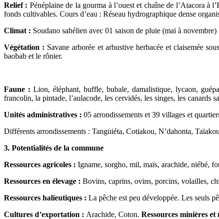
Relief :
Pénéplaine de la gourma à l’ouest et chaîne de l’Atacora à l’E
fonds cultivables. Cours d’eau : Réseau hydrographique dense organis
Climat :
Soudano sahélien avec 01 saison de pluie (mai à novembre) e
Végétation :
Savane arborée et arbustive herbacée et claisemée sous l’
baobab et le rônier.
Faune :
Lion, éléphant, buffle, bubale, damalistique, lycaon, guép
francolin, la pintade, l’aulacode, les cervidés, les singes, les canards s
Unités administratives :
05 arrondissements et 39 villages et quartiers
Différents arrondissements : Tanguiéta, Cotiakou, N’dahonta, Taïak
3. Potentialités de la commune
Ressources agricoles :
Igname, sorgho, mil, maïs, arachide, niébé, fo
Ressources en élevage :
Bovins, caprins, ovins, porcins, volailles, chi
Ressources halieutiques :
La pêche est peu développée. Les seuls pêc
Cultures d’exportation :
Arachide, Coton.
Ressources minières et n