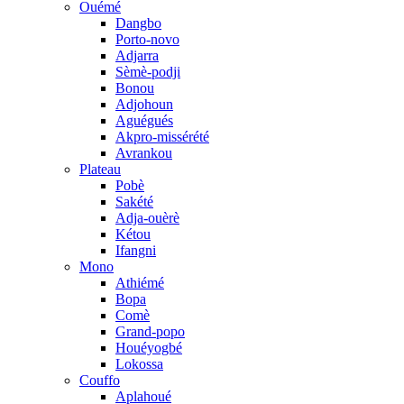
Ouémé
Dangbo
Porto-novo
Adjarra
Sèmè-podji
Bonou
Adjohoun
Aguégués
Akpro-missérété
Avrankou
Plateau
Pobè
Sakété
Adja-ouèrè
Kétou
Ifangni
Mono
Athiémé
Bopa
Comè
Grand-popo
Houéyogbé
Lokossa
Couffo
Aplahoué