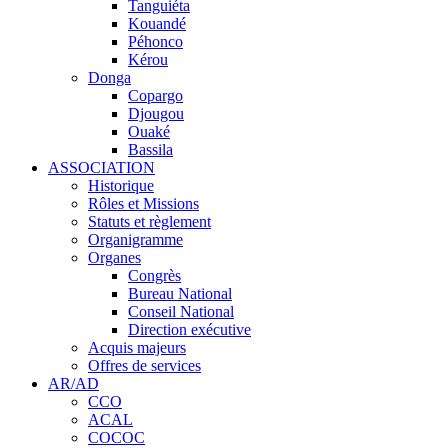
Tanguiéta
Kouandé
Péhonco
Kérou
Donga
Copargo
Djougou
Ouaké
Bassila
ASSOCIATION
Historique
Rôles et Missions
Statuts et règlement
Organigramme
Organes
Congrès
Bureau National
Conseil National
Direction exécutive
Acquis majeurs
Offres de services
AR/AD
CCO
ACAL
COCOC