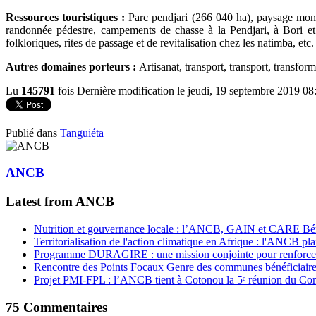
Ressources touristiques :
Parc pendjari (266 040 ha), paysage mont
randonnée pédestre, campements de chasse à la Pendjari, à Bori et à 
folkloriques, rites de passage et de revitalisation chez les natimba, etc.
Autres domaines porteurs :
Artisanat, transport, transport, transform
Lu
145791
fois
Dernière modification le jeudi, 19 septembre 2019 08
Publié dans
Tanguiéta
ANCB
Latest from ANCB
Nutrition et gouvernance locale : l’ANCB, GAIN et CARE Bénin 
Territorialisation de l'action climatique en Afrique : l'ANCB pla
Programme DURAGIRE : une mission conjointe pour renforcer
Rencontre des Points Focaux Genre des communes bénéficia
Projet PMI-FPL : l’ANCB tient à Cotonou la 5ᵉ réunion du Com
75
Commentaires