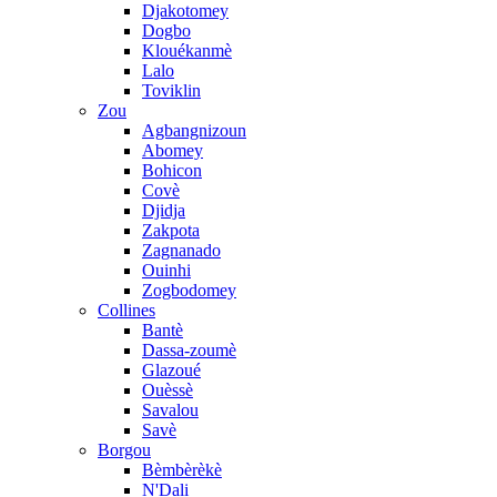
Djakotomey
Dogbo
Klouékanmè
Lalo
Toviklin
Zou
Agbangnizoun
Abomey
Bohicon
Covè
Djidja
Zakpota
Zagnanado
Ouinhi
Zogbodomey
Collines
Bantè
Dassa-zoumè
Glazoué
Ouèssè
Savalou
Savè
Borgou
Bèmbèrèkè
N'Dali