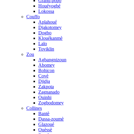
Grand-popo
Houéyogbé
Lokossa
Couffo
Aplahoué
Djakotomey
Dogbo
Klouékanmè
Lalo
Toviklin
Zou
Agbangnizoun
Abomey
Bohicon
Covè
Djidja
Zakpota
Zagnanado
Ouinhi
Zogbodomey
Collines
Bantè
Dassa-zoumè
Glazoué
Ouèssè