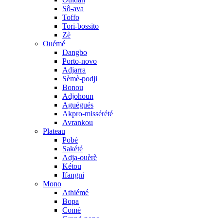
Sô-ava
Toffo
Tori-bossito
Zè
Ouémé
Dangbo
Porto-novo
Adjarra
Sèmè-podji
Bonou
Adjohoun
Aguégués
Akpro-missérété
Avrankou
Plateau
Pobè
Sakété
Adja-ouèrè
Kétou
Ifangni
Mono
Athiémé
Bopa
Comè