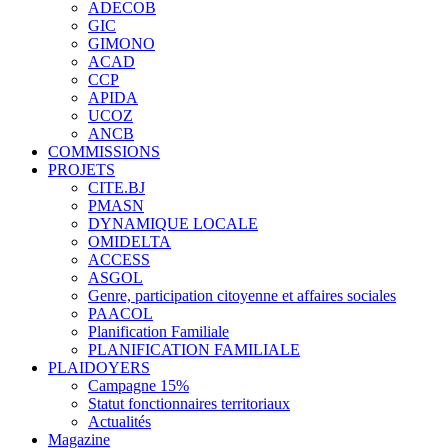
ADECOB
GIC
GIMONO
ACAD
CCP
APIDA
UCOZ
ANCB
COMMISSIONS
PROJETS
CITE.BJ
PMASN
DYNAMIQUE LOCALE
OMIDELTA
ACCESS
ASGOL
Genre, participation citoyenne et affaires sociales
PAACOL
Planification Familiale
PLANIFICATION FAMILIALE
PLAIDOYERS
Campagne 15%
Statut fonctionnaires territoriaux
Actualités
Magazine