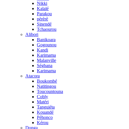
Nikki
Kalalé
Parakou
pèrèrè
Sinendé
Tchaourou
Alibori
Banikoara
Gogounou
Kandi
Karimama
Malanville
Ségbana
Karimama
Atacora
Boukombé
Natitingou
Toucountouna
Cobly
Matéri
Tanguiéta
Kouandé
Péhonco
Kérou
Donga