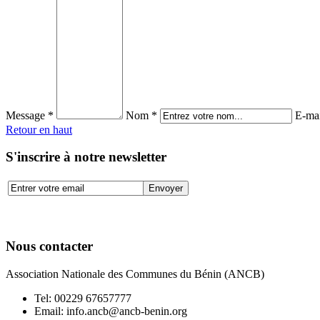
Message *
Nom *
E-mai
Retour en haut
S'inscrire à notre newsletter
Nous contacter
Association Nationale des Communes du Bénin (ANCB)
Tel:
00229 67657777
Email:
info.ancb@ancb-benin.org