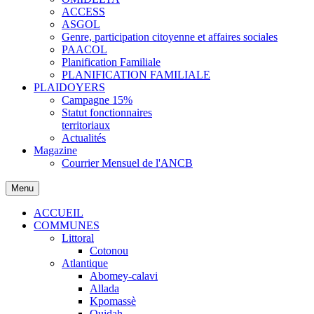
ACCESS
ASGOL
Genre, participation citoyenne et affaires sociales
PAACOL
Planification Familiale
PLANIFICATION FAMILIALE
PLAIDOYERS
Campagne 15%
Statut fonctionnaires
territoriaux
Actualités
Magazine
Courrier Mensuel de l'ANCB
Menu
ACCUEIL
COMMUNES
Littoral
Cotonou
Atlantique
Abomey-calavi
Allada
Kpomassè
Ouidah