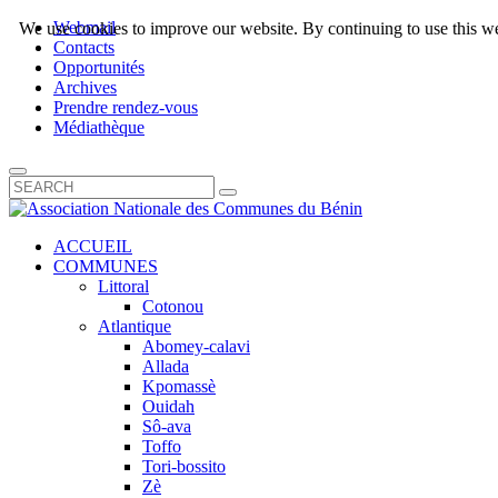
Webmail
We use cookies to improve our website. By continuing to use this we
Contacts
Opportunités
Archives
Prendre rendez-vous
Médiathèque
ACCUEIL
COMMUNES
Littoral
Cotonou
Atlantique
Abomey-calavi
Allada
Kpomassè
Ouidah
Sô-ava
Toffo
Tori-bossito
Zè